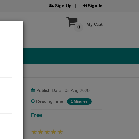
Sign Up
Sign In
My Cart
0
Publish Date : 05 Aug 2020
Reading Time :
1 Minutes
Free