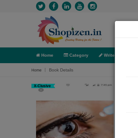
Home
Category
Write
X-C
Book Details
Home
X-Clusive
તારી 
Sum
તારી પ