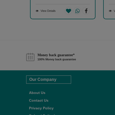
View Details
V
Money back guarantee*
100% Money back guarantee
Our Company
About Us
Contact Us
Privacy Policy