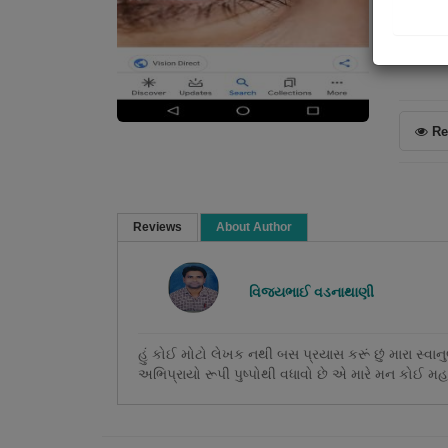
Poem
Re
Reviews
About Author
Jaya. jani.Talaja."jiya"
-
(01 Septembe
વિજયભાઈ વડનાથાણી
સરસ
હું કોઈ મોટો લેખક નથી બસ પ્રયાસ કરૂં છું મારા સ્
અભિપ્રાયો રૂપી પુષ્પોથી વધાવો છે એ મારે મન ક
0
0