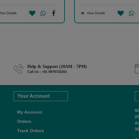
iew Details
View Details
Help & Support (10AM - 7PM)
Call Us : +91 9978725201
Your Account
S
My Account
2
Orders
A
38
Track Orders