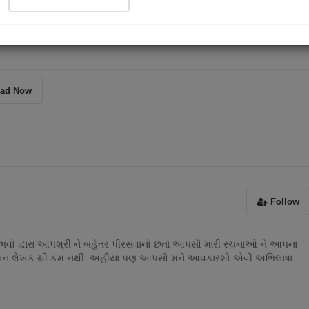
ad Now
r 2020)
Follow
વાનુભવો દ્વારા આપશ્રી ને બહેતર પીરસવાનો છતાં આપસૌ મારી રચનાઓ ને આપના
ોઈ મહાન લેખક થી કમ નથી. અહીંયા પણ આપસૌ મને આવકારશો એવી અભિલાષા.