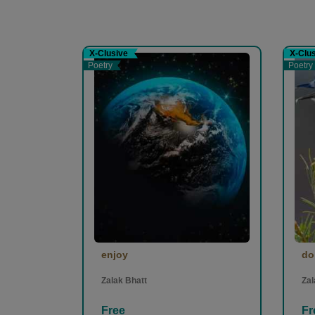
SABIRKHAN PATHAN
-
(06 August 202
wah
X-Clusive
X-Clu
Poetry
Poetry
0
0
પ્રકાશ પટેલ
-
(06 August 2020)
સુંદર...👍
0
0
enjoy
do
સકીના ફાતેમા
-
(05 August 2020)
Zalak Bhatt
Zal
0
0
Free
Fr