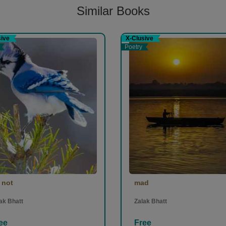
Similar Books
0)
sive
X-Clusive
Poetry
 not
mad
ak Bhatt
Zalak Bhatt
ee
Free