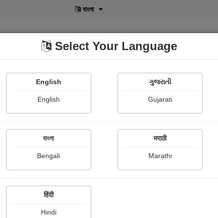
বাংলা
Select Your Language
English
ગુજરાતી
lusive
POD
View More
Shopi Gallery
English
Gujarati
বাংলা
मराठी
પાંપણ માં
Bengali
Marathi
વિજયભાઈ વડનાથાણી
हिंदी
mary
Hindi
ાંપણ માં