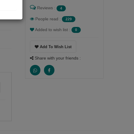
Reviews :
4
People read :
229
Added to wish list :
0
Add To Wish List
Share with your friends :