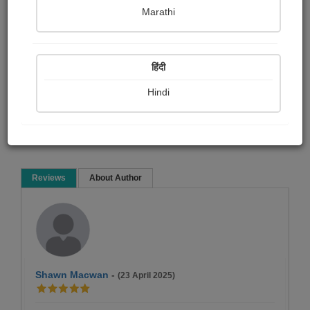
shital ruparelia
Marathi
Microfiction
हिंदी
Hindi
Read Now
Reviews
About Author
Shawn Macwan
-
(23 April 2025)