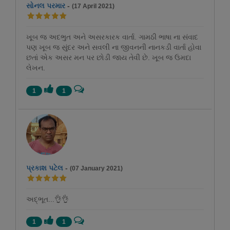
સોનલ પરમાર
-
(17 April 2021)
ખૂબ જ અદભુત અને અસરકારક વાર્તા. ગામઠી ભાષા ના સંવાદ
પણ ખૂબ જ સુંદર અને સવલી ના જીવનની નાનકડી વાર્તા હોવા
છતાં એક અસર મન પર છોડી જાય તેવી છે. ખૂબ જ ઉમદા
લેખન.
1
1
પ્રકાશ પટેલ
-
(07 January 2021)
અદ્ભૂત...👌👌
1
1