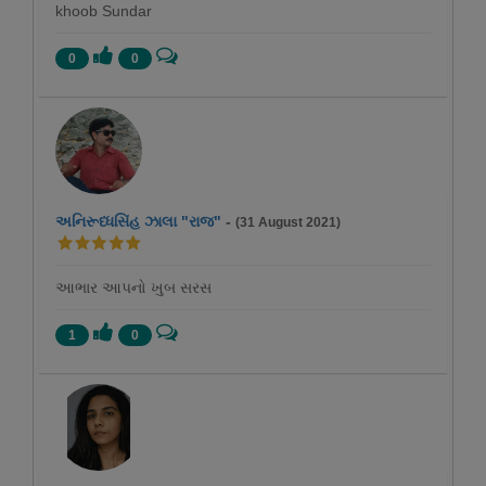
khoob Sundar
0
0
અનિરૂધ્ધસિંહ ઝાલા "રાજ"
-
(31 August 2021)
આભાર આપનો ખુબ સરસ
1
0