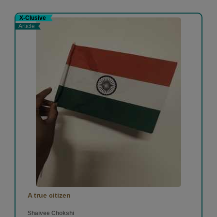
X-Clusive
Article
A true citizen
Shaivee Chokshi