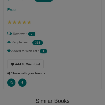
shital ruparelia
Free
Follow
Shital . O .Ruparelia
Reviews :
7
People read :
314
Added to wish list :
1
Add To Wish List
Share with your friends :
Similar Books