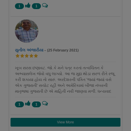
1
1
સુનીલ અંજારીયા
-
(25 February 2021)
ખૂબ સરસ છણાવટ. જો.કે મને પત્ર કરતાં તત્વચિંતન કે
અભ્યાસલેખ જેવો વધુ લાગ્યો. આ જ મુદ્દા થોડા સરળ રીતે રજૂ
કરી શકાયા હોય તો સારું. અરદેશરની પંક્તિ 'જ્યાં જ્યાં વસે
એક ગુજરાતી' સચોટ રહી અને અમેરિકામાં બીજા નંબરની
માતૃભાષા ગુજરાતી છે એ માહિતી નવી જાણવા મળી. ધન્યવાદ
1
1
View More