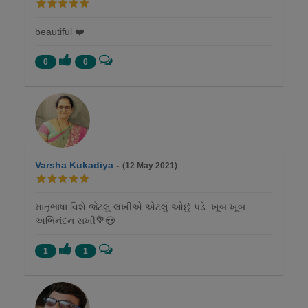
beautiful ❤️
0
0
Varsha Kukadiya
-
(12 May 2021)
માતૃભાષા વિશે જેટલું લખીએ એટલું ઓછું પડે. ખૂબ ખૂબ
અભિનંદન સખી💐😍
1
1