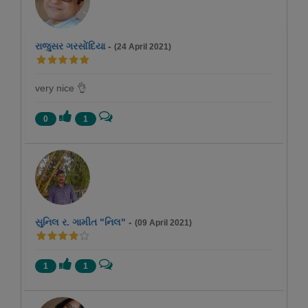
રાજુસર ગરસોંદિયા
-
(24 April 2021)
very nice 👌
0
1
સુનિલ ર. ગામીત "નિલ"
-
(09 April 2021)
1
1