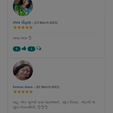
છાયા ચૌહાણ
-
(13 March 2021)
very nice 👌
0
1
heena dave
-
(01 March 2021)
વાહ્..એક ખુલ્લો પત્ર માતૃભાષાને.. સુંદર વિચાર.. એટલી જ
સુંદર લેખનશૈલી..👌👌👌