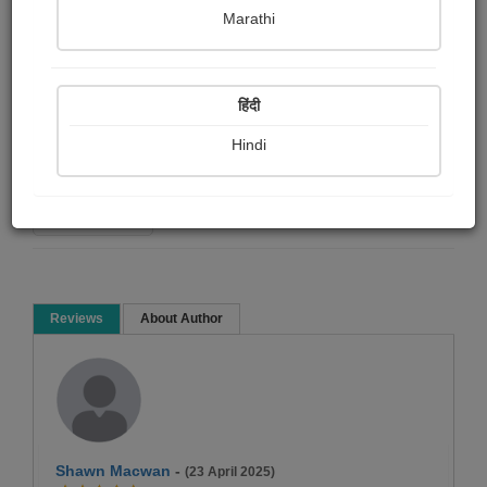
Marathi
shital ruparelia
हिंदी
Article & Essay
Hindi
Read Now
Reviews
About Author
Shawn Macwan
-
(23 April 2025)