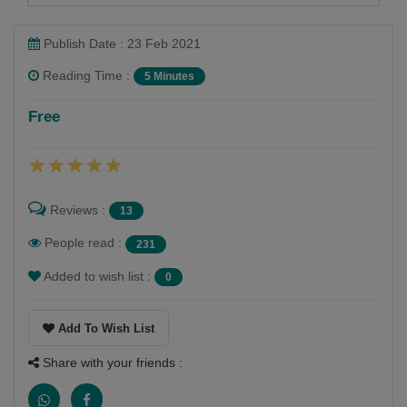
Publish Date : 23 Feb 2021
Reading Time :
5 Minutes
shital ruparelia
Free
Follow
Shital . O .Ruparelia
Reviews :
13
People read :
231
Added to wish list :
0
Add To Wish List
Share with your friends :