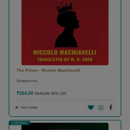
The Prince - Niccolo Machiavelli
Shopizen Inc.
₹204.00
₹340.00
40% Off
View Details
Collection