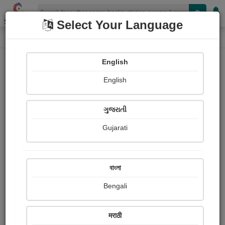
Shopizen
Select Your Language
Book Details
Home
'એય, હું તને….' એક ખુલ્લો પ્રેમપત્ર Article Winner - 2
English
English
X-Clusive
ગુજરાતી
Gujarati
বাংলা
Bengali
मराठी
એક પ્રેમપત્ર મારી માતૃભાષા ને નામ