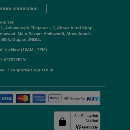
Store Information
hopizen
01, Ashwamegh Elegance - 2, Above Airtel Shop,
mbawadi Main Bazaar, Ambawadi, Ahmedabad -
0006, Gujarat, INDIA.
all Us Now (10AM - 7PM)
91 9978725201
mail : support@shopizen.in