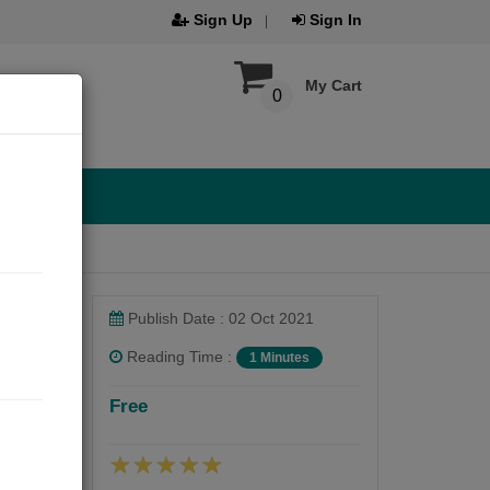
Sign Up
Sign In
My Cart
0
Publish Date : 02 Oct 2021
Reading Time :
1 Minutes
Free