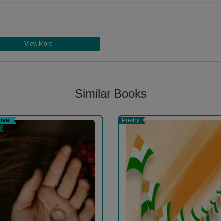
View More
Follow
Similar Books
sive
Poetry