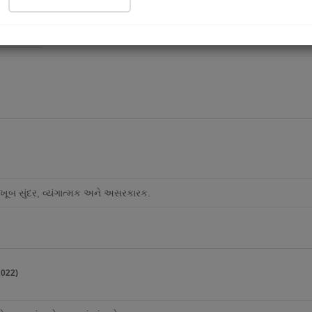
ad Now
ૂબ સુંદર, વ્યંગાત્મક અને અસરકારક.
2022)