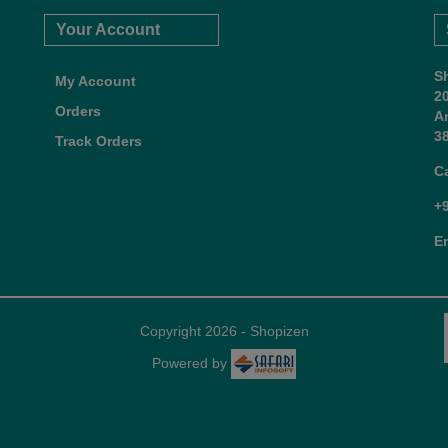
Your Account
S
My Account
2
Orders
A
38
Track Orders
C
+
E
Copyright 2026 - Shopizen
Powered by