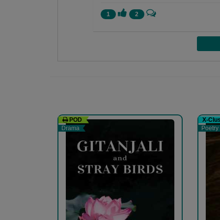
1
2
shital ruparelia
Shital . O .Ruparelia
POD
X-Clu
Drama
Poetry