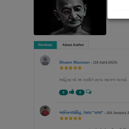
Re
Reviews
About Author
Shawn Macwan
-
(16 April 2025)
અહિંસા નો અ ખસીને સત્ય આગળ લાગ્યો. ખ
0
0
અનિરૂધ્ધસિંહ ઝાલા "રાજ"
-
(04 January 