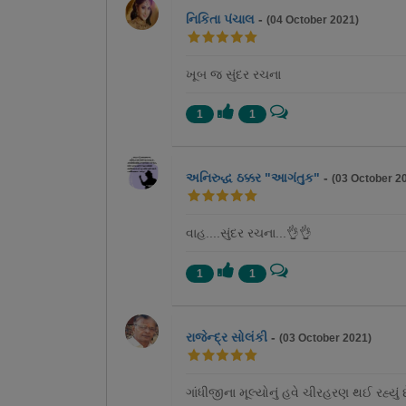
નિકિતા પંચાલ
-
(04 October 2021)
ખૂબ જ સુંદર રચના
1
1
અનિરુદ્ધ ઠક્કર "આગંતુક"
-
(03 October 2
વાહ....સુંદર રચના...👌👌
1
1
રાજેન્દ્ર સોલંકી
-
(03 October 2021)
ગાંધીજીના મૂલ્યોનું હવે ચીરહરણ થઈ રહ્યુ