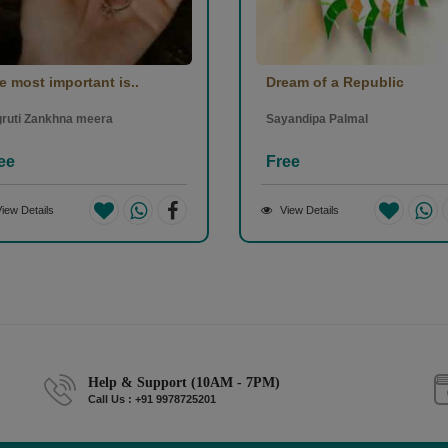
e most important is..
Dream of a Republic
ruti Zankhna meera
Sayandipa Palmal
ee
Free
iew Details
View Details
Help & Support (10AM - 7PM)
Call Us : +91 9978725201