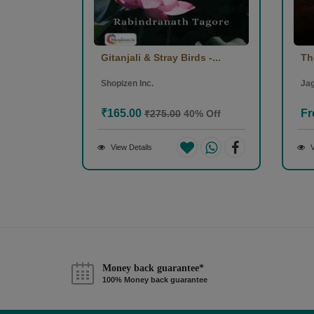
Gitanjali & Stray Birds -...
Th
Shopizen Inc.
Jag
₹165.00
Fr
₹275.00
40% Off
View Details
V
Money back guarantee*
100% Money back guarantee