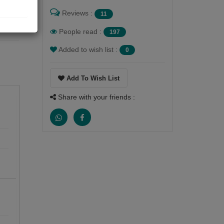
Reviews :
11
People read :
197
Added to wish list :
0
Add To Wish List
Share with your friends :