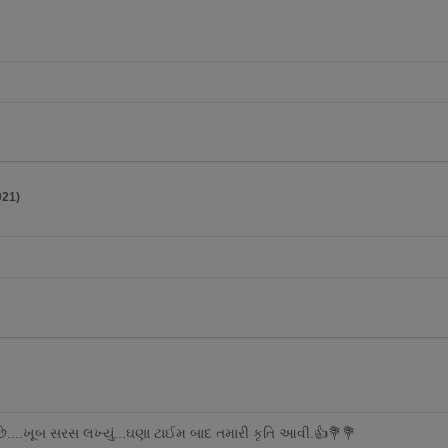
021)
ં છે....ખૂબ સરસ લખ્યું...ઘણા ટાઈમ બાદ તમારી કૃતિ આવી.👍💐💐