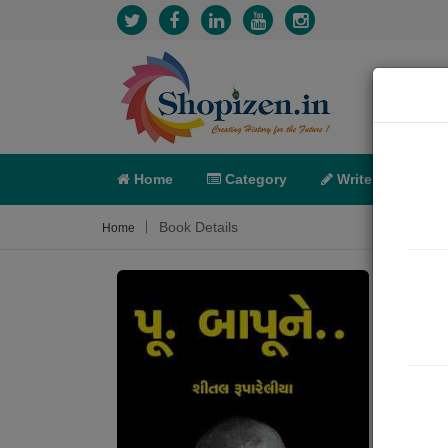
Home
Category
Write
X-C
Book Details
Home
પૂ. બ
Poem