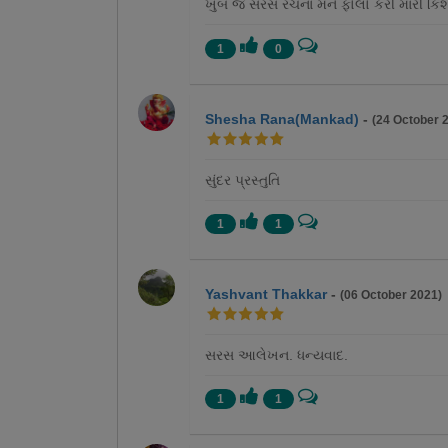
ખુબ જ સરસ રચનાં મને ફોલો કરી મારી કિશ
1
0
Shesha Rana(Mankad)
-
(24 October 
સુંદર પ્રસ્તુતિ
1
1
Yashvant Thakkar
-
(06 October 2021)
સરસ આલેખન. ધન્યવાદ.
1
1