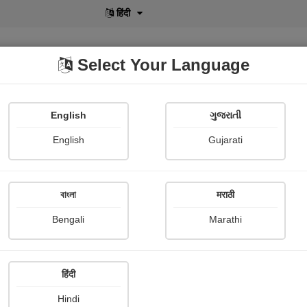
English
Select Your Language
English
ગુજરાતી
lusive
POD
View More
Shopi Gallery
English
Gujarati
বাংলা
मराठी
ાપૂને..
Bengali
Marathi
shital ruparelia
हिंदी
Hindi