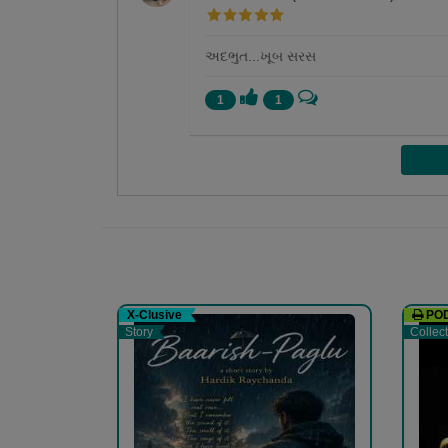
અદભુત...ખૂબ સરસ
1
1
મીરા પટેલ
હું મીરા પટેલ. હાલ બી.એડ(B.Ed)માં અભ્યાસ કરું છું.
રીતે સાહિત્યને પ્રેમ કરતી રહીશ. બાળપણથી જ વાંચન 
મારું સ્વપ્ન છે, જ્યારે એ સંપૂર્ણપણે સાકાર...
More
X-Clusive
PO
Story
Collec