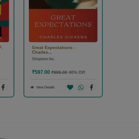
F.
Great Expectations -
Charles...
Shopizen Inc.
₹597.00
₹995.00
40% Off
View Details