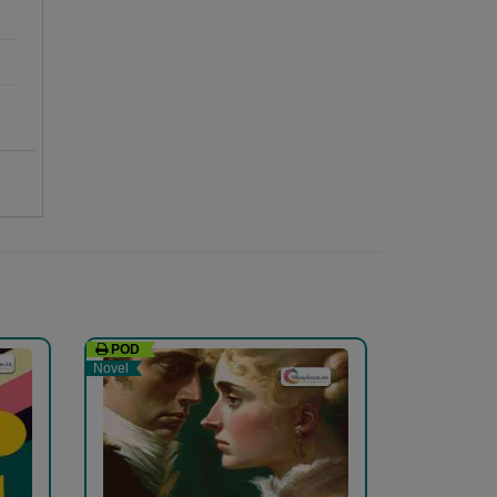
 જ
ન એ
POD
Novel