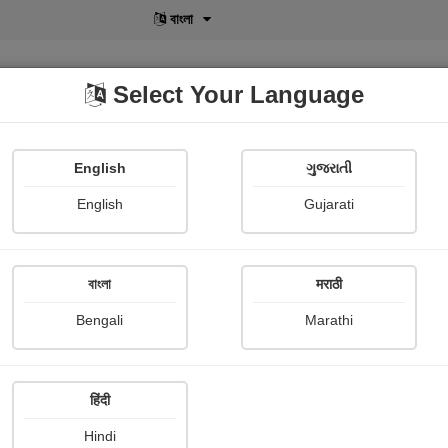
বাংলা
Select Your Language
English
ગુજરાતી
lusive
POD
View More
Shopi Gallery
English
Gujarati
বাংলা
मराठी
 આવીશ
Bengali
Marathi
મીરા પટેલ
हिंदी
mary
Hindi
ું ને ઢળતી સાંજ...