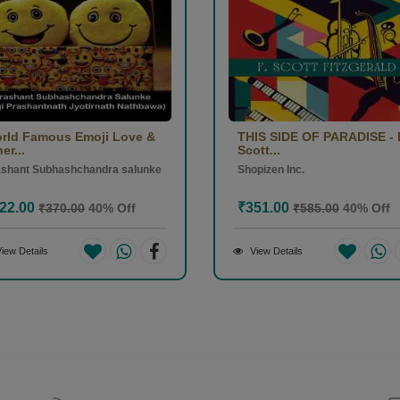
rld Famous Emoji Love &
THIS SIDE OF PARADISE - 
er...
Scott...
ashant Subhashchandra salunke
Shopizen Inc.
22.00
₹351.00
₹370.00
40% Off
₹585.00
40% Off
iew Details
View Details