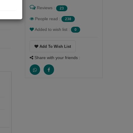
Reviews :
23
People read :
238
Added to wish list :
0
Add To Wish List
Share with your friends :