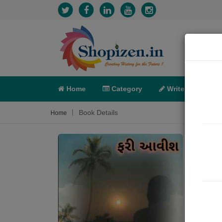
Home
Category
Write
X-C
Book Details
Home
ફરી
Sum
તું, હ