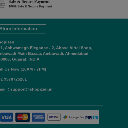
Safe & Secure Payment
100% Safe & Secure Payment
Store Information
hopizen
01, Ashwamegh Elegance - 2, Above Airtel Shop,
mbawadi Main Bazaar, Ambawadi, Ahmedabad -
0006, Gujarat, INDIA.
all Us Now (10AM - 7PM)
91 9978725201
mail : support@shopizen.in