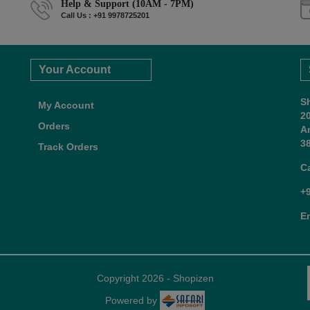
Help & Support (10AM - 7PM)
Call Us : +91 9978725201
Your Account
S
My Account
2
Orders
A
38
Track Orders
C
+
E
Copyright 2026 - Shopizen
Powered by