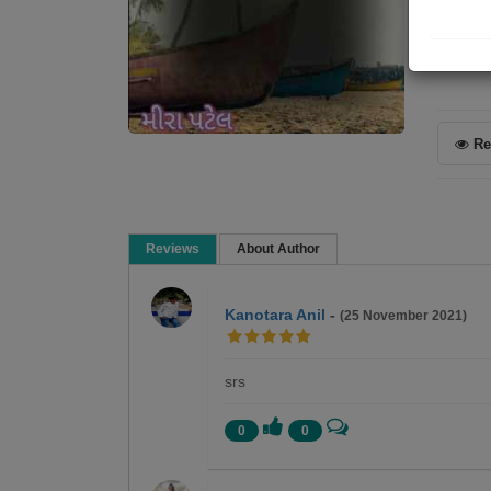
Poem
Re
Reviews
About Author
Kanotara Anil
-
(25 November 2021)
srs
0
0