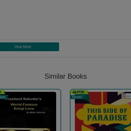
View More
Follow
Similar Books
 સાયન્સ ફિલ્ડમાં હોવા છતાં હંમેશા સાહિત્ય પ્રત્યે આદર રહ્યો છે. આગળ પણ આ
અને લેખનનો ખૂબ જ શોખ. મારે સાહિત્યને માણવું, જાણવું અને જીવવું છે. "લેખ
D
POD
tion
Novel