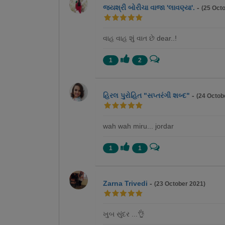
જયશ્રી બોરીચા વાજા 'લાવણ્યા'.
-
(25 Oct
વાહ વાહ શું વાત છે dear..!
1
2
હિરલ પુરોહિત "સપ્તરંગી શબ્દ"
-
(24 Octob
wah wah miru... jordar
1
1
Zarna Trivedi
-
(23 October 2021)
ખુબ સુંદર ...👌