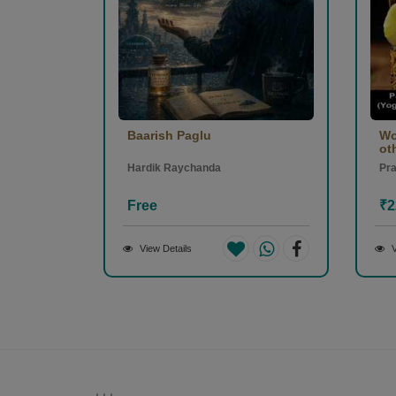
Baarish Paglu
Wo
oth
Hardik Raychanda
Pr
Free
₹2
View Details
V