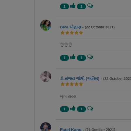
1
1
છાયા ચૌહાણ
-
(22 October 2021)
👌👌👌
1
1
ડો.સંજય જોષી (અંતિમ)
-
(22 October 202
ખૂબ સરસ
1
1
Patel Kanu
-
(21 October 2021)