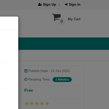
Sign Up
Sign In
My Cart
0
Publish Date : 21 Oct 2021
Reading Time :
1 Minutes
Free