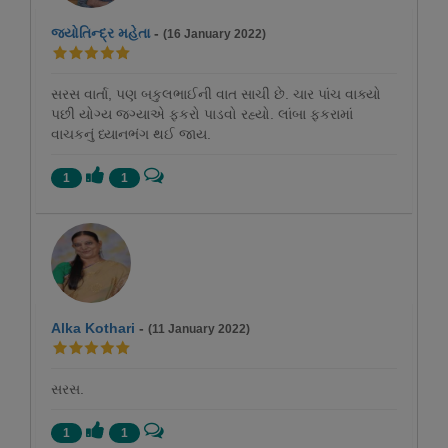
જ્યોતિન્દ્ર મહેતા
-
(16 January 2022)
સરસ વાર્તા, પણ બકુલભાઈની વાત સાચી છે. ચાર પાંચ વાક્યો
પછી યોગ્ય જગ્યાએ ફકરો પાડવો રહ્યો. લાંબા ફકરામાં
વાચકનું ધ્યાનભંગ થઈ જાય.
1
1
Alka Kothari
-
(11 January 2022)
સરસ.
1
1