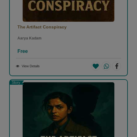
The Artifact Conspiracy
Aarya Kadam
Free
View Details
Story