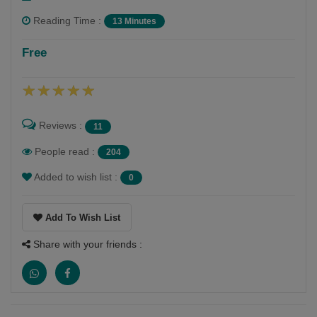
Reading Time :
13 Minutes
shital ruparelia
Free
Follow
Shital . O .Ruparelia
Reviews :
11
People read :
204
Added to wish list :
0
Add To Wish List
Share with your friends :