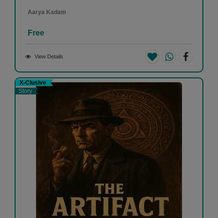
Aarya Kadam
Free
View Details
X-Clusive
Story