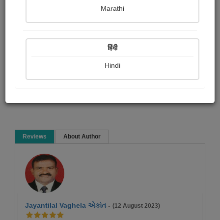
shital ruparelia
Marathi
Child Literature
Crime
Thriller & Mystery
हिंदी
Science Fiction
Hindi
Read Now
Reviews
About Author
Jayantilal Vaghela એકાંત
-
(12 August 2023)