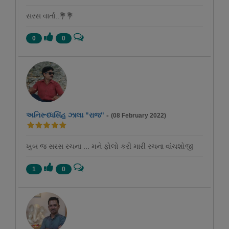
સરસ વાર્તા..💐💐
0
0
અનિરૂધ્ધસિંહ ઝાલા "રાજ"
-
(08 February 2022)
ખુબ જ સરસ રચના ... મને ફોલો કરી મારી રચના વાંચશોજી
1
0