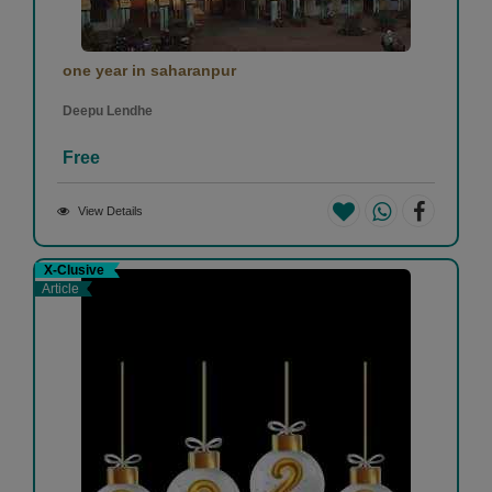
one year in saharanpur
Deepu Lendhe
Free
View Details
X-Clusive
Article