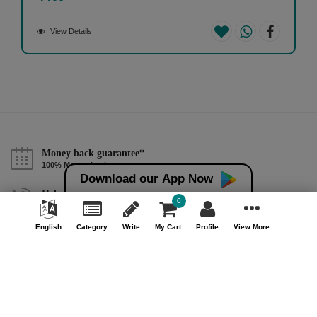
View Details
Money back guarantee*
100% Money back guarantee
Download our App Now
Help & Support (10AM - 7PM)
0
Call Us : +91 9978725201
English
Category
Write
My Cart
Profile
View More
Safe & Secure Payment
100% Safe & Secure Payment
Our Company