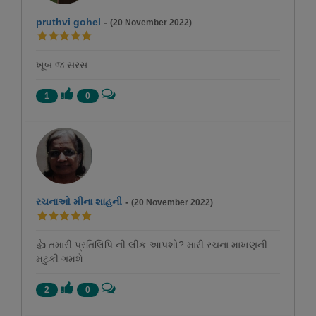
pruthvi gohel
-
(20 November 2022)
ખૂબ જ સરસ
1
0
રચનાઓ મીના શાહની
-
(20 November 2022)
👍 તમારી પ્રતિલિપિ ની લીક આપશો? મારી રચના માખણની
મટુકી ગમશે
2
0