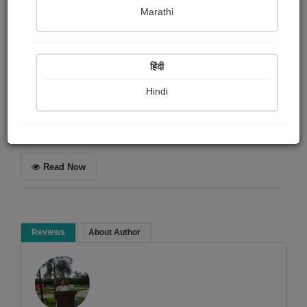
Falguni Dost
Marathi
Summary
हिंदी
પુરુષના જીવનમાં એમને થતી વ્યથાની ટુકમાં કરેલ રજુઆત
Hindi
Article & Essay
Read Now
Reviews
About Author