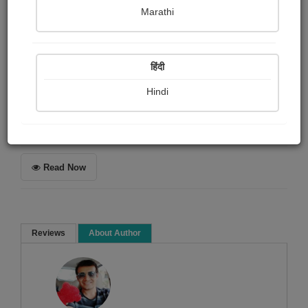
hardik raychanda
Marathi
Summary
हिंदी
વીર દાદા જશરાજની જીવન કથિનીનું રસપ્રદ વાર્તા સ્વરૂપ..
Hindi
Short story
Historical
Read Now
Reviews
About Author