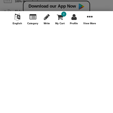
100% Money back guarantee
Download our App Now
Help & Support (10AM - 7PM)
0
Call Us : +91 9978725201
English
Category
Write
My Cart
Profile
View More
Safe & Secure Payment
100% Safe & Secure Payment
Our Company
About Us
Contact Us
Privacy Policy
Refund Policy*
Terms & Conditions
FAQ
Careers