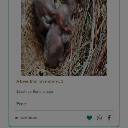
💐
1
1
Umesh Donga
-
(05 July 2023)
very very nice
A beautiful love story.. 2
1
1
Jayshree Boricha vaja
Free
View Details