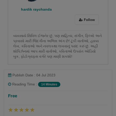
Mital Raychura
-
(23 November 2023)
hardik raychanda
Follow
વાહ ખુબ જ સરસ.
1
0
વ્યવસાયે સિવિલ ઈજનેર છું, પણ સાહિત્ય, સંગીત, ફિલ્મો અને
પ્રવાસો મારી જિંદગીના અભિન્ન અંગ છે! ટૂંકી વાર્તાઓ, હાસ્ય
લેખ, કવિતાઓ અને નવલકથા લખવાનું પસંદ કરું છું. અહીં
શોપિઝેનમાં આપ મારી વાર્તાઓ, કવિતાઓ ઉપરાંત ઓડિયો
બુક, ફોટોગ્રાફ્સ વગેરે પણ માણી શકશો!
Meena Soni
-
(09 August 2023)
Publish Date : 04 Jul 2023
Reading Time :
14 Minutes
ખૂબ ખૂબ અભિનંદન ખૂબ ખૂબ સરસ વીરરસ વારી કથા
Free
1
1