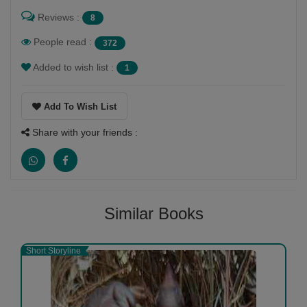
Reviews :
8
People read :
372
છાયા ચૌહાણ
-
(19 July 2023)
Added to wish list :
1
વાહ... ખુબ સરસ રીતે વીરગાથા આલેખી છે.વીર દાદા
Add To Wish List
જશરાજની જય હો 🙏🫡
Share with your friends :
1
1
Similar Books
Short Storyline
રાજેન્દ્ર સોલંકી
-
(12 July 2023)
વાહ હિન્દુસ્તાની યોદ્ધાઓને ઘણી ખમ્મા, જબરદસ્ત લેખીની.👍