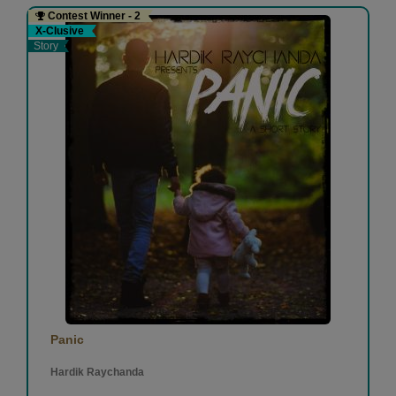
અમિષા પ્રણવ શાહ
-
(05 July 2023)
Contest Winner - 2
X-Clusive
Story
વાહ. શું આપણા વીર યોદ્ધાઓ અને શું આપણો ઇતિહાસ... પણ
અફસોસ, ઈતિહાસના આવા કેટલાય પાનાંઓથી આજની પેઢી
અજાણ છે.
1
2
પૂર્વી ચોકસી
-
(05 July 2023)
1
1
Panic
Hardik Raychanda
View More