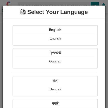
Shopizen
Select Your Language
Book Details
Home
English
English
ગુજરાતી
Gujarati
বাংলা
Bengali
વિચારનું વૃંદાવન (લેખ સંગ્રહ ભાગ ૨)
मराठी