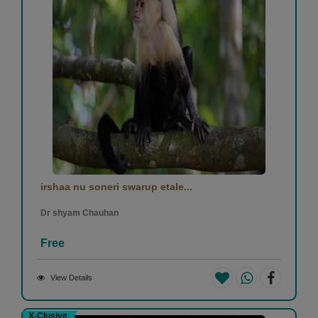
irshaa nu soneri swarup etale...
Dr shyam Chauhan
Free
View Details
X-Clusive