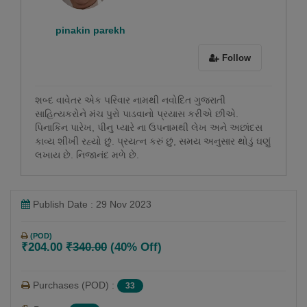
pinakin parekh
Follow
શબ્દ વાવેતર એક પરિવાર નામથી નવોદિત ગુજરાતી
સાહિત્યકરોને મંચ પુરો પાડવાનો પ્રયાસ કરીએ છીએ.
પિનાકિન પારેખ, પીનુ પ્યારે ના ઉપનામથી લેખ અને અછાંદસ
કાવ્ય શીખી રહ્યો છું. પ્રયત્ન કરું છું, સમય અનુસાર થોડું ઘણું
લખાય છે. નિજાનંદ મળે છે.
Publish Date : 29 Nov 2023
(POD)
₹204.00
₹340.00
(40% Off)
Purchases (POD) :
33