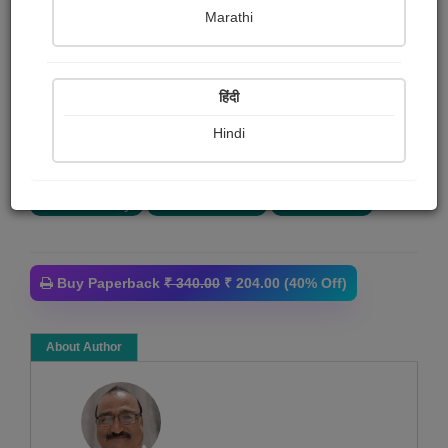
pinakin parekh
Marathi
Summary
हिंदी
આ મનુષ્ય જીવનમાં સંબંધોને કેમ સાચવવા, આ જીવન
જરૂરિયાતની સગવડોથી અંજાઈ ન જવું, બાળકોથી લઇ દરેક
Hindi
પેઢીને સમજવા અને મનુષ્ય જીવનમાં...
More
Article & Essay
Article collection
Social stories
Buy Paperback
₹ 340.00
₹ 204.00 (40% Off)
About Author