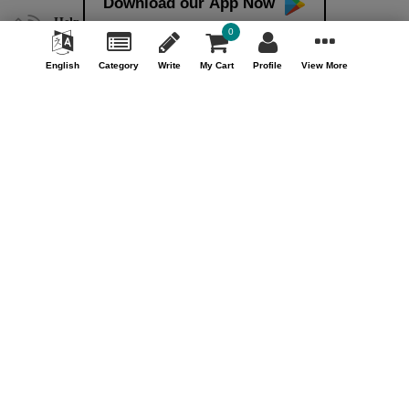
Download our App Now
Help & Support (10AM - 7PM)
0
Call Us : +91 9978725201
English
Category
Write
My Cart
Profile
View More
Safe & Secure Payment
100% Safe & Secure Payment
Our Company
About Us
Contact Us
Privacy Policy
Refund Policy*
Terms & Conditions
FAQ
Careers