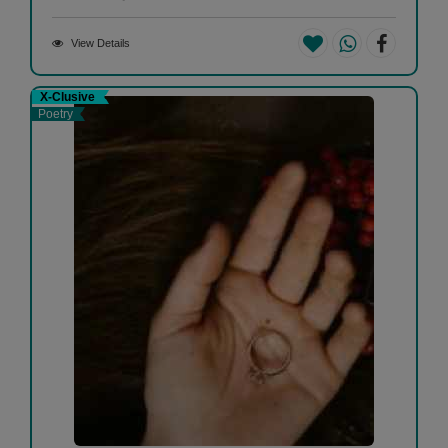
View Details
X-Clusive
Poetry