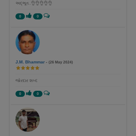
અદ્ભૂત..👌👌👌👌👌
0
0
J.M. Bhammar
-
(26 May 2024)
જોરદાર શબ્દ
0
0