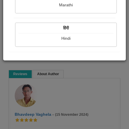
Niky Malay
Marathi
Poem
हिंदी
Hindi
Read Now
Reviews
About Author
Bhavdeep Vaghela
-
(15 November 2024)