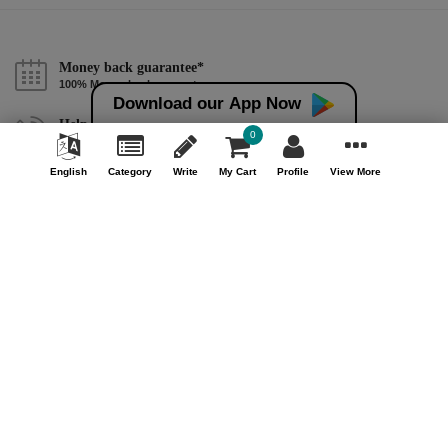
Money back guarantee*
100% Money back guarantee
Download our App Now
Help & Support (10AM - 7PM)
0
Call Us : +91 9978725201
English
Category
Write
My Cart
Profile
View More
Safe & Secure Payment
100% Safe & Secure Payment
Our Company
About Us
Contact Us
Privacy Policy
Refund Policy*
Terms & Conditions