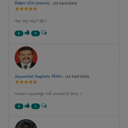
નિશાન પટેલ (સ્વાગત)
-
(19 April 2024)
વાહ વાહ વાહ!! સુંદર
0
0
Jayantilal Vaghela એકાંત
-
(14 April 2024)
ભગવાન બ્રહ્માજી નવી રચનામાં છે શબ્દ..!
0
1