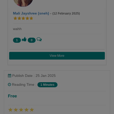
Mali Jayshree (sneh)
-
(12 February 2025)
wahh
1
0
View More
Publish Date : 25 Jan 2025
Reading Time :
1 Minutes
Ami Nagraj
Free
Follow
અમી નાગરાજ