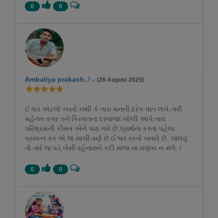
0
0
Ambaliya prakash..!
-
(28 August 2025)
ઈશ્વર એટલો નવરો નથી કે તારા મનની દરેક વાત લખે,તારી
મહેનત વગર તને કિસ્મતના દરવાજા ખોલી આપે.તારા
પરિશ્રમની કીમત એને પણ ગમે છે,પ્રાર્થના કરતા પહેલા
પ્રયત્ન કર એ જ સાચી વણે છે.ઈશ્વર રસ્તો બતાવે છે, ચાલવું
તો તારે જ પડે,બેસી રહેનારાને કદી માળા ના મણકા ન મળે..!
0
0