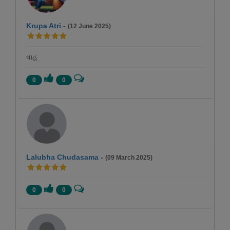
Krupa Atri
-
(12 June 2025)
વાહ
0
0
Lalubha Chudasama
-
(09 March 2025)
0
0