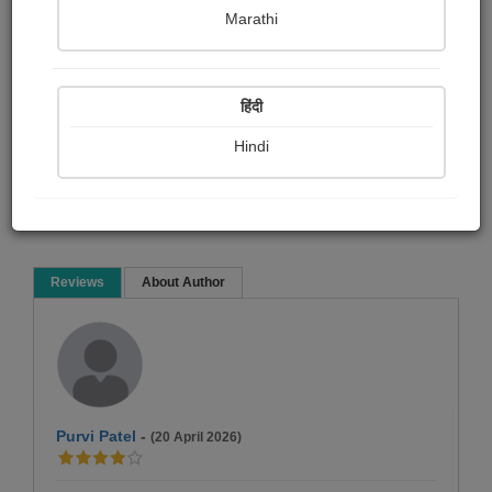
Ami Nagraj
Marathi
Biography & True Account
Spiritual
Poetry collection
हिंदी
Hindi
Read Now
Reviews
About Author
Purvi Patel
-
(20 April 2026)