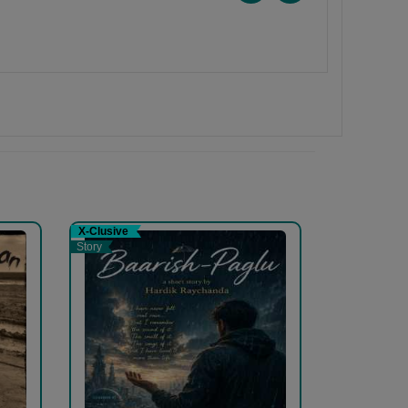
X-Clusive
Story