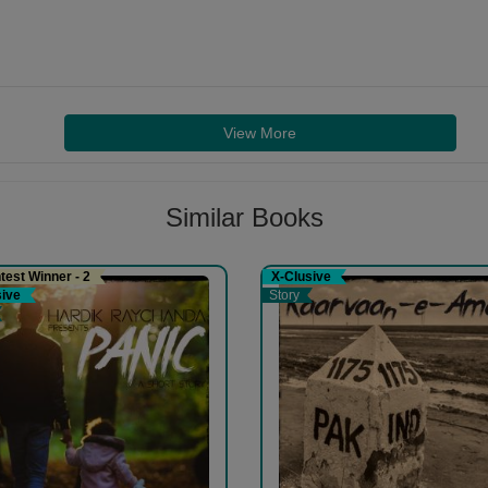
View More
Similar Books
est Winner - 2
X-Clusive
sive
Story