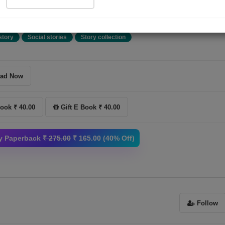
ી હોય તો? વિચાર આવે કે આપણે સુખી હોઇએ પરંતુ, એવું...
More
story
Social stories
Story collection
ad Now
ook ₹ 40.00
Gift E Book ₹ 40.00
y Paperback
₹ 275.00
₹ 165.00 (40% Off)
Follow