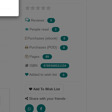
Reviews :
0
People read :
3
Purchases (ebook) :
0
Purchases (POD) :
9
Pages :
89
ISBN :
9789368521334
Added to wish list :
0
Add To Wish List
Share with your friends :