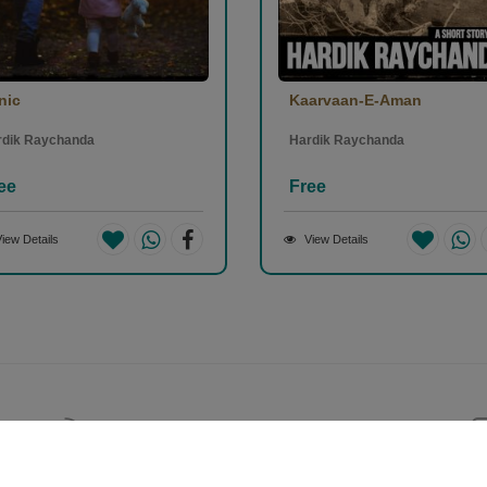
nic
Kaarvaan-E-Aman
rdik Raychanda
Hardik Raychanda
ee
Free
iew Details
View Details
Help & Support (10AM - 7PM)
Call Us : +91 9978725201