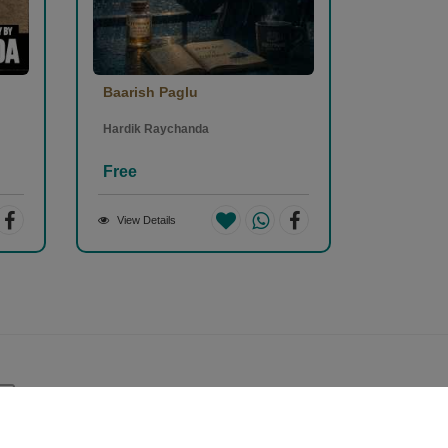
Baarish Paglu
Hardik Raychanda
Free
View Details
Safe & Secure Payment
100% Safe & Secure Payment