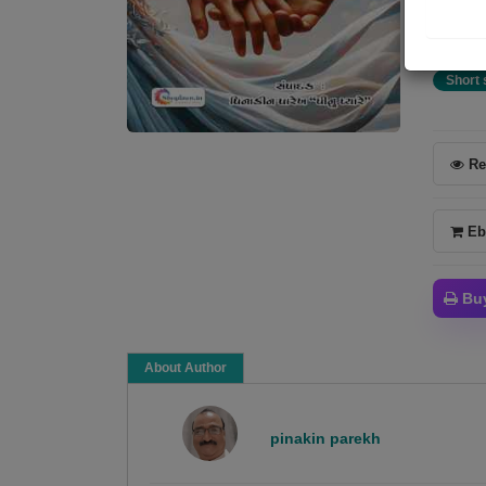
જીવાત
Short 
Re
Eb
Bu
About Author
pinakin parekh