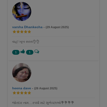
varsha Dhankecha
-
(29 August 2025)
વાહ! ખૂબ સરસ👌👌
1
1
heena dave
-
(26 August 2025)
જોરદાર નામ....સ્પર્ધા માટે શુભેચ્છાઓ💐💐💐💐