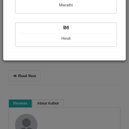
ગિરીશ મેઘાણી
Marathi
Summary
हिंदी
જિંદગી અને વાદળો કયારે વરસી જાય એ ખબર નથી પડતી. બસ,
વાંચો અને માણો.
Hindi
Biography & True Account
Short story
Social stories
Read Now
Reviews
About Author