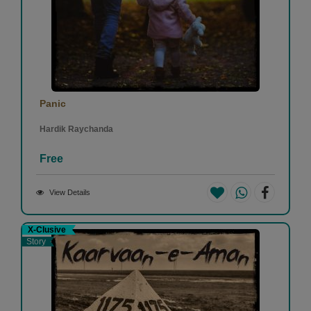
Panic
Hardik Raychanda
Free
View Details
X-Clusive
Story