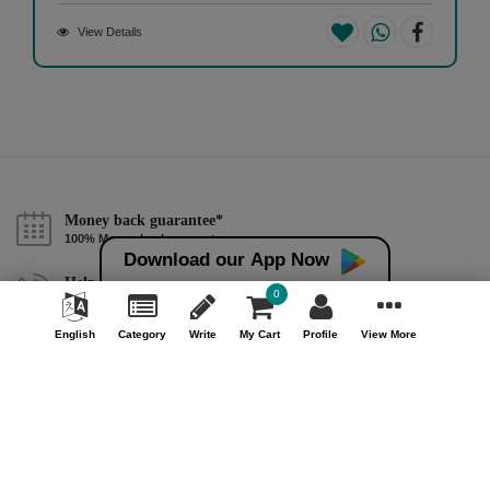
View Details
Money back guarantee*
100% Money back guarantee
Download our App Now
Help & Support (10AM - 7PM)
0
Call Us : +91 9978725201
English
Category
Write
My Cart
Profile
View More
Safe & Secure Payment
100% Safe & Secure Payment
Our Company