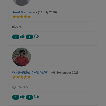
Jinal Meghani
-
(02 July 2026)
nice 👍
1
1
અનિરૂધ્ધસિંહ ઝાલા "રાજ"
-
(06 September 2025)
ખુબ જ઼ સરસ
1
1