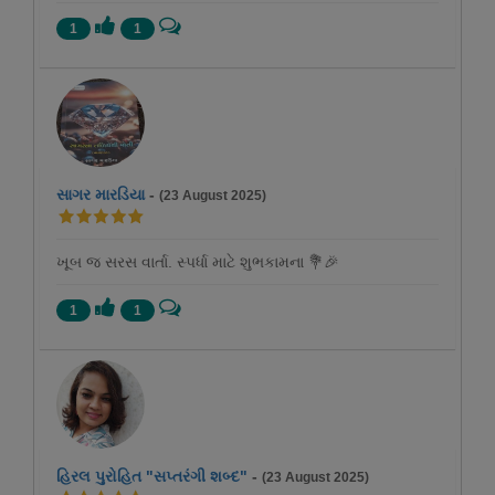
1
1
સાગર મારડિયા
-
(23 August 2025)
ખૂબ જ સરસ વાર્તા. સ્પર્ધા માટે શુભકામના 💐🎉
1
1
હિરલ પુરોહિત "સપ્તરંગી શબ્દ"
-
(23 August 2025)