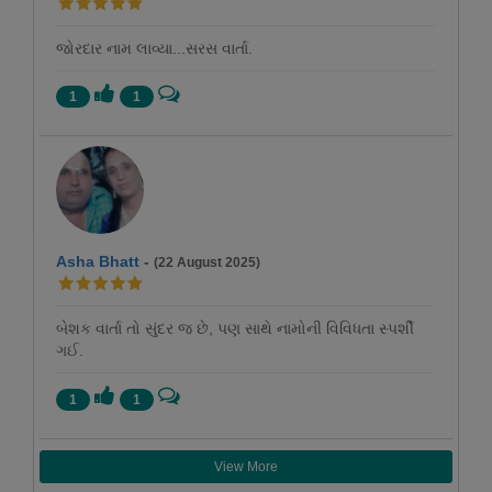
જોરદાર નામ લાવ્યા...સરસ વાર્તા.
1
1
Asha Bhatt
-
(22 August 2025)
બેશક વાર્તા તો સુંદર જ છે, પણ સાથે નામોની વિવિધતા સ્પર્શી
ગઈ.
1
1
View More