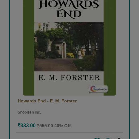
Howards End - E. M. Forster
Shopizen Inc.
₹333.00
₹555.00
40% Off