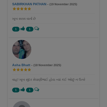
SABIRKHAN PATHAN
-
(19 November 2025)
ખૂબ સરસ વાર્તા છે
1
1
Asha Bhatt
-
(18 November 2025)
વાહ! ખૂબ સુંદર મેઘાણીભાઈ હોય ત્યાં કંઈ ઓછું ન ઉતરે
1
1