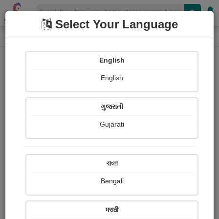
Shopizen
Select Your Language
Book Details
Home
નવરસ ટૂંકીવાર્તા સ્પર્ધા Story Winner - 4
English
English
X-Clusive
ગુજરાતી
Gujarati
বাংলা
Bengali
मराठी
સ્વિચ ઓફ