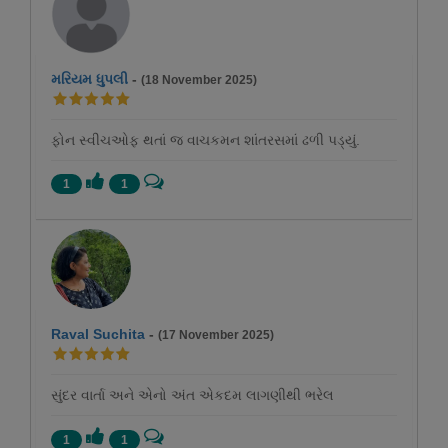
મરિયમ ધુપલી
-
(18 November 2025)
ફોન સ્વીચઓફ થતાં જ વાચકમન શાંતરસમાં ઢળી પડ્યું.
1
1
Raval Suchita
-
(17 November 2025)
સુંદર વાર્તા અને એનો અંત એકદમ લાગણીથી ભરેલ
1
1