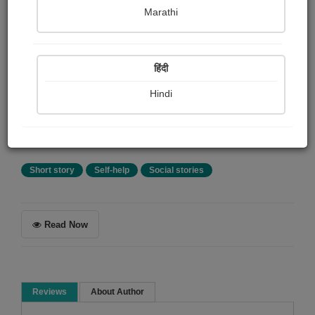
Marathi
ગિરીશ મેઘાણી
हिंदी
Summary
Hindi
શાંત રસથી તરબતર આ વાર્તા, શાંતિપૂર્ણ વાતાવરણમાં વાંચીને,
શાંતિપૂર્વક પ્રતિભાવ આપવા વિનંતી. આભાર. ગિરીશ ભવાનજી
મેઘાણી (GBMSIR)
Short story
Self-help
Social stories
Read Now
Reviews
About Author