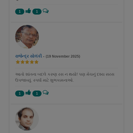
1
1
રાજેન્દ્ર સોલંકી
-
(19 November 2025)
આતો શાંતના બદલે કરુણ રસ ન થયો! પણ મેચનું દશ્ય સરસ
ઉપજાવ્યું. સ્પર્ધા માટે શુભકામનાઓ.
1
1