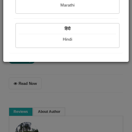
Falguni Dost
Marathi
Summary
हिंदी
નિરાશા અને આત્મસમર્પણ વચ્ચે ઝઝૂમતી અવંતિકાની વેદનાભરી
યાત્રા જ્યાં આત્મસમર્પણ અને છૂટકારાની અંતિમ ઇચ્છા વચ્ચે
Hindi
તેનું જીવન એક...
More
Short story
Read Now
Reviews
About Author