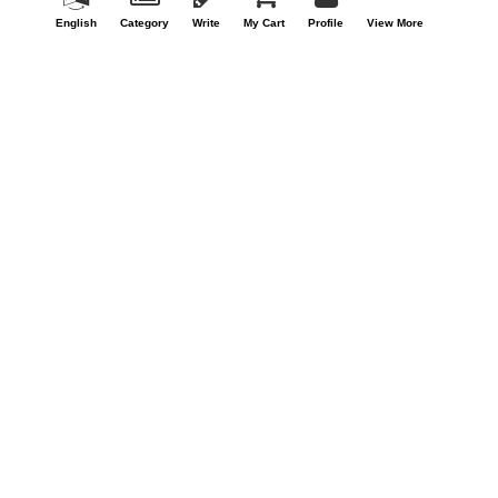
English
Category
Write
My Cart
Profile
View More
Recollections of Captain Wilkie
Arthur conan Doyle
Free
View Details
Short Storyline