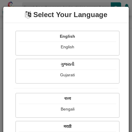
Shopizen
Select Your Language
Book Details
Home
English
X-Clusive
English
ગુજરાતી
Gujarati
বাংলা
Bengali
કરુણ રસ આધારિત વાર્તા - છુટકારો
मराठी