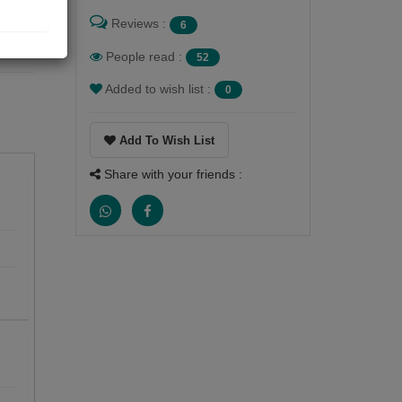
Reviews :
6
People read :
52
Added to wish list :
0
Add To Wish List
Share with your friends :