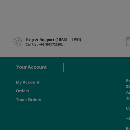
Help & Support (10AM - 7PM)
Call Us : +91 9978725201
Your Account
S
My Account
2
Orders
A
38
Track Orders
C
+
E