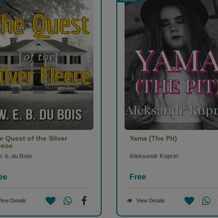
e Quest of the Silver
Yama (The Pit)
eece
e. b. du Bois
Aleksandr Kuprin
ee
Free
iew Details
View Details