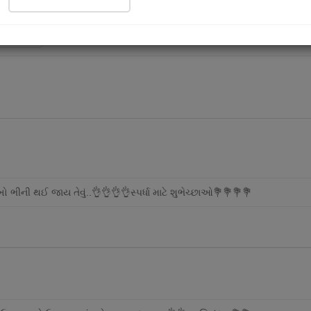
ad Now
ભીની થઈ જાય તેવું..👌👌👌👌સ્પર્ધા માટે શુભેચ્છાઓ💐💐💐💐