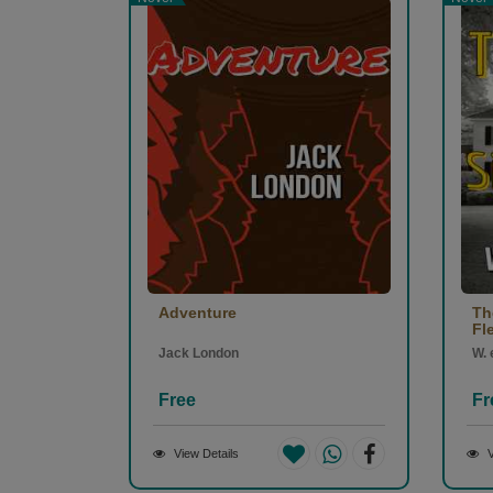
Adventure
Th
Fl
Jack London
W. 
Free
Fr
View Details
V