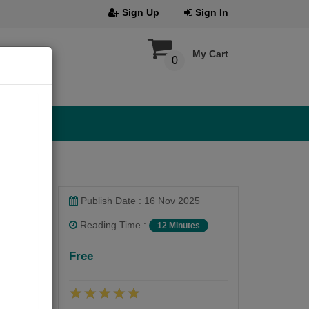
Sign Up
Sign In
My Cart
0
Publish Date : 16 Nov 2025
Reading Time :
12 Minutes
Free