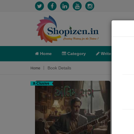
Home
Category
Write
X-C
Book Details
Home
X-Clusive
અંતિ
Social