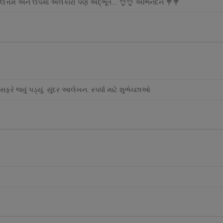
ઉત્તમ અને ઉપમા અલંકારો પણ અદ્ભૂત... 👌👌 અભિનંદન 💐💐
 જવું પડ્યું. સુંદર આલેખન. સ્પર્ધા માટે શુભેચ્છાઓ