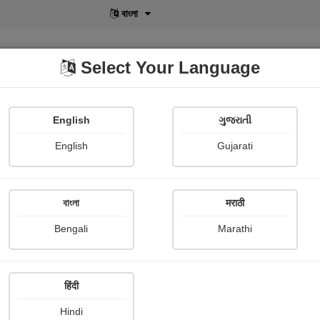
বাংলা
Select Your Language
English
ગુજરાતી
lusive
POD
View More
Shopi Gallery
English
Gujarati
বাংলা
मराठी
મ રાગ
Bengali
Marathi
જ્યોત્સ્ના પટેલ 'જ્યોત'
हिंदी
 stories
Hindi