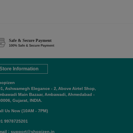
Safe & Secure Payment
100% Safe & Secure Payment
Store Information
hopizen
01, Ashwamegh Elegance - 2, Above Airtel Shop,
mbawadi Main Bazaar, Ambawadi, Ahmedabad -
0006, Gujarat, INDIA.
all Us Now (10AM - 7PM)
91 9978725201
mail : support@shopizen.in