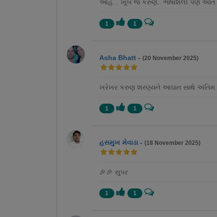
ઓહ... ખૂબ જ કરુણ.. ભાષાશૈલી પણ અતિ 
1
1
Asha Bhatt
-
(20 November 2025)
ખરેખર કરુણ શરણ્યને આઘાત સાથે અંતિમ સફરે
1
1
હસમુખ મેવાડા
-
(18 November 2025)
🎉🎉 સુપર
1
1