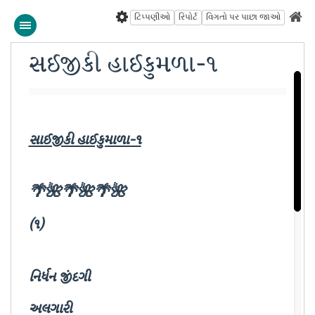
ટિપ્પણીઓ
રિપોર્ટ
વિગતો પર પાછા જાઓ
સાઈજીકી હાઈકુમાળા-૧
સાઈજીકી હાઈકુમાળા-૧
🌴🌺🌴🌺🌴🌺
(૧)
નિર્ધન જીંદગી
અલગારી