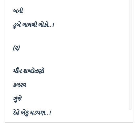
બની
ડુબે લાલચી લોકો..!
(૨)
મૌન શબ્દોતણો
કલરવ
ગુંજે
દેહે બેઠું ઘડપણ..!
(૩)