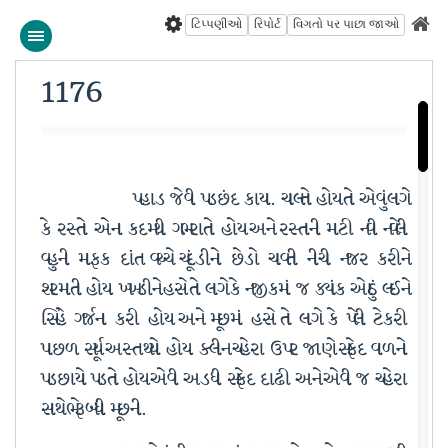
ટિપ્પણીઓ
રિપોર્ટ
વિગતો પર પાછા જાઓ
1176
પહાડ જેવી પડછંદ કાયા. ચાલતો હોય તો એવું લાગે
કે રસ્તો એના કદમથી ગભરાતો હોય અને રસ્તાની માટી નવી નવેલી
વહુની માફક દાંત વચ્ચે ચૂંદડીનો છેડો ચાવતી નીચી નજર કરીને
શરમાતી હોય. ખખડીને હસે તો લાગે કે નજીકમાં જ ક્યાંક ઓઠું લઈને
સિંહે ગર્જના કરી હોય અને મૂછમાં હસે તો લાગે કે પેલી ટેકરી
પાછળ સૂર્ય અસ્ત થયો હોય. ક્લીન ચહેરા ઉપર જાણે સફેદ વાળનો
પડછાયો પડતો હોય એવી અડધી સફેદ દાઢી અને એવી જ ચહેરા
સાથે ભેરૂબંધી મૂછની.