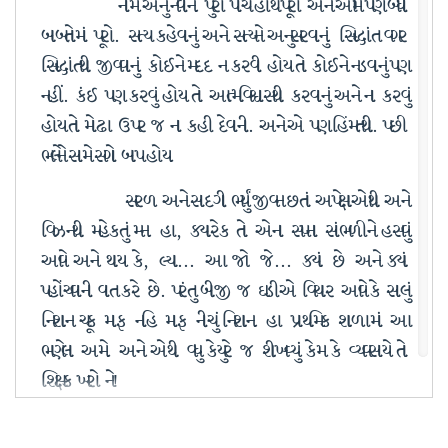
નામ એનું નવીન. પુરા પાંચ હાથ પૂરો અને આમ પણ બધી
બાબતોમાં પૂરો. સત્ય કહેવાનું અને સત્યને અનુસરવાનું. સિદ્ધાંત વગર
સિદ્ધાંતથી જીવવાનું. કોઈને મદદ ન કરવી હોય તો કોઈને નડવાનું પણ
નહીં. કંઈ પણ કરવું હોય તો આત્મવિશ્વાસથી કરવાનું અને ના કરવું
હોય તો મોઢા ઉપર જ ના કહી દેવાની. અને એ પણ હિંમતથી. પછી
ભલેને સામે સગો બાપ હોય.
સરળ અને સાદગી ભર્યું જીવન છતાં અપેક્ષાઓથી અને
વિઝનથી મહેકતું મન. હા, ક્યારેક તો એના સપના સાંભળીને હસવું
આવે અને થાય કે, લ્યા... આ જો જે... ક્યાં છે અને ક્યાં
પહોંચવાની વાત કરે છે. પરંતુ બીજી જ ઘડીએ વિચાર આવે કે સાલું
નિશાન ચૂક માફ નહિ માફ નીચું નિશાન. હા પ્રાથમિક શાળામાં આ
ભણેલા અમે. અને એથી વધુ કેયુરે જ શીખવ્યું કેમ કે વ્યવસાયે તો
શિક્ષક ખરો ને!
મસ્ત મૌલા અને મનમોજી. શેર માર્કેટમાં કહેવાય કે કિંગ.