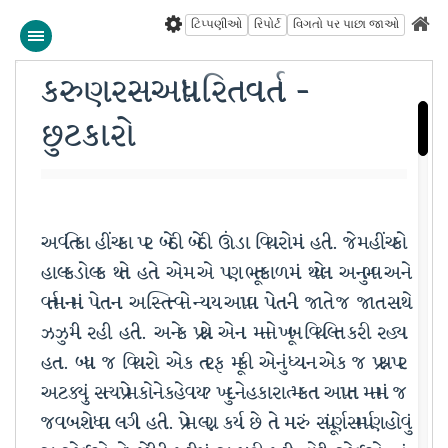
ટિપ્પણીઓ
રિપોર્ટ
વિગતો પર પાછા જાઓ
કરુણ રસ આધારિત વાર્તા -
છુટકારો
અવંતિકા હીંચકા પર બેઠી બેઠી ઊંડા વિચારોમાં હતી. જેમ હીંચકો
હાલકડોલક થતો હતો એમ એ પણ ભૂતકાળમાં થયેલા અનુભવ અને
વર્તમાનમાં પોતાના અસ્તિત્વને ન્યાય આપવા પોતાની જાતે જ જાત સાથે
ઝઝુમી રહી હતી. અનેક પ્રશ્નો એના મનને ખૂબ વિચલિત કરી રહ્યા
હતા. બધા જ વિચારો એક તરફ મૂકી એનું ધ્યાન એક જ પ્રશ્ન પર
અટક્યું, સત્ય પ્રેમ કોને કહેવાય? ખુદને હકારાત્મકતા આપતા મનમાં જ
જવાબ શોધવા લાગી હતી. પ્રેમ લગ્ન કર્યા છે તો મારું સંપૂર્ણ સમર્પણ હોવું