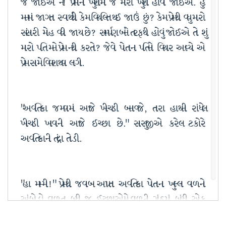
જ જોઈએ ને! પ્રેમીની ખુશીમાં જ મારી ખુશી હોવી જોઈએ. હું
મનમાં જાગતા સ્વાર્થથી કેમ વિચલિત થઈ જાઉં છું? કેમ પ્રેમથી વધુ મારો
સંસારી મોહ વધી જાય છે? સમર્પણ બંને તરફથી હોવું જોઈએ તો શું
મારો પતિ મને પ્રેમ નથી કરતો? જેવો પોતાના પતિનો વિચાર આવ્યો એ
પ્રેમ સામે વિવશ થવા લાગી.
"અવંતિકા જમવામાં આજે ખીચડી બનાવજે, તારા હાથની રાંધેલ
ખીચડી ખાવાની આજે ઈચ્છા છે." સાસુજીએ કરેલ ટકોરે
અવંતિકાની તંદ્રા તોડી.
"હા મમ્મી!" પ્રેમથી જવાબ આપતા અવંતિકા પોતાના ખુલ્લા વાળનો
અંબોડો વાળતા બધી જ ઈચ્છાઓને વાળની ગાંઠમાં બાંધી એક
ઊંડો શ્વાસ ભરી પોતાની ફરજ બજાવવા કિચન તરફ આગળ વધી.