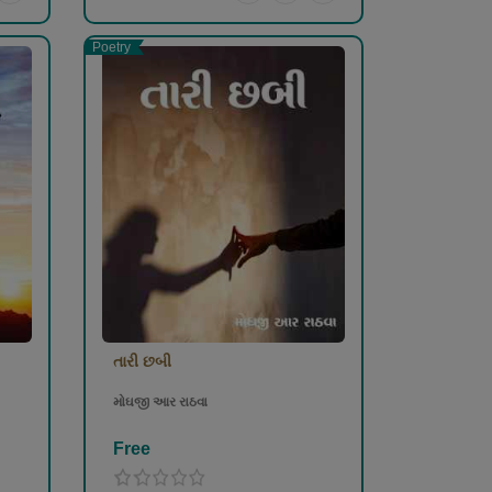
Poetry
તારી છબી
મોઘજી આર રાઠવા
Free