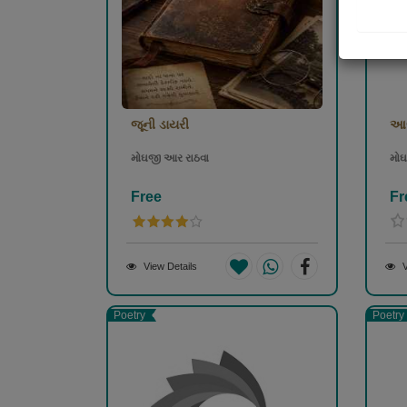
જૂની ડાયરી
આભ
મોઘજી આર રાઠવા
મોઘ
Free
Fr
View Details
V
Poetry
Poetry