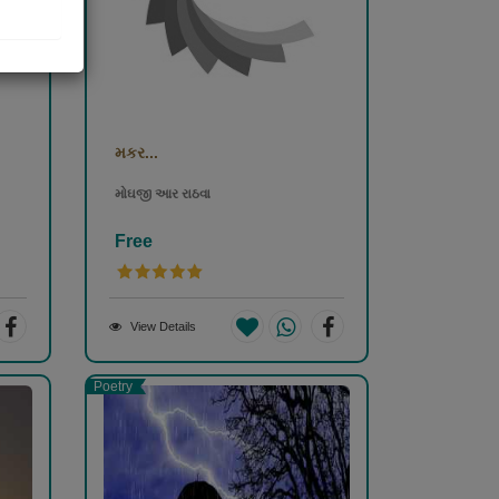
મકર...
મોઘજી આર રાઠવા
Free
View Details
Poetry