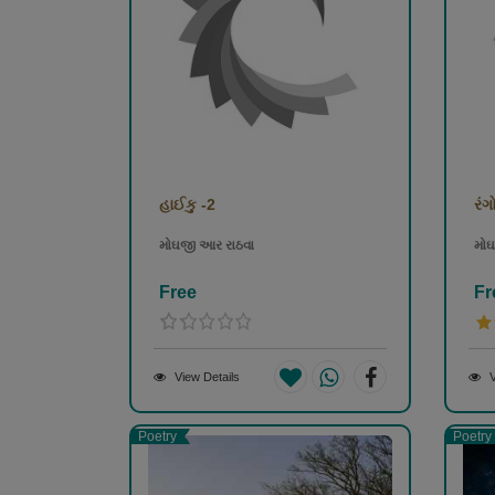
હાઈકુ -2
રંગ
મોઘજી આર રાઠવા
મોઘ
Free
Fr
View Details
V
Poetry
Poetry