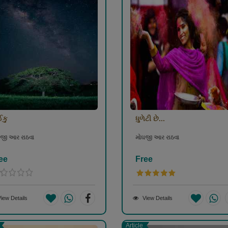
ઈકુ
ધુળેટી છે...
જી આર રાઠવા
મોઘજી આર રાઠવા
ee
Free
iew Details
View Details
Article