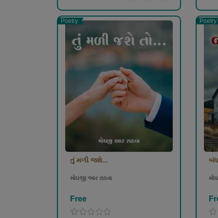
Poetry
Poetry
તું મળી જશે...
બંધ
મોઘજી આર રાઠવા
મોઘ
Free
Fr