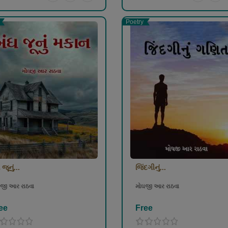
Poetry
 જૂનું...
જિંદગીનું...
જી આર રાઠવા
મોઘજી આર રાઠવા
ee
Free