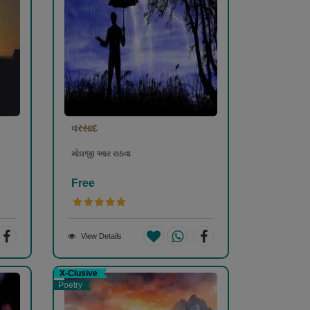
વરસાદ
મોઘજી આર રાઠવા
Free
View Details
X-Clusive
Poetry