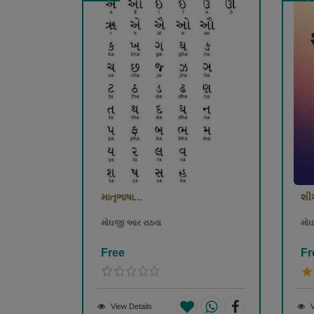
માતૃભાષા...
શીખ
મોઘજી આર રાઠવા
મોઘ
Free
Fr
View Details
V