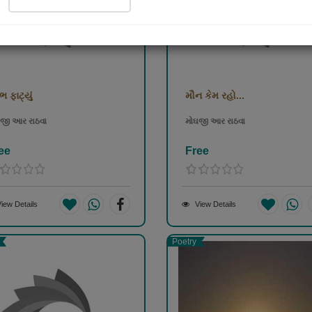
 ફાટ્યું
મૌન કેમ રહો...
જી આર રાઠવા
મોઘજી આર રાઠવા
ee
Free
iew Details
View Details
Poetry