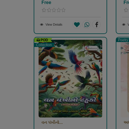
Free
Fr
View Details
V
POD
Poetry
Collection
વન પંખીનો...
અધૂ