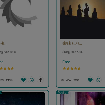
ોની...
શોધતો રહયો...
જી આર રાઠવા
મોઘજી આર રાઠવા
ee
Free
iew Details
View Details
Poetry