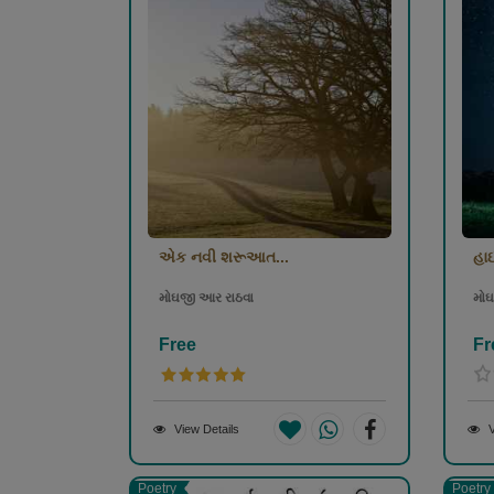
એક નવી શરૂઆત...
હા
મોઘજી આર રાઠવા
મોઘ
Free
Fr
View Details
V
Poetry
Poetry