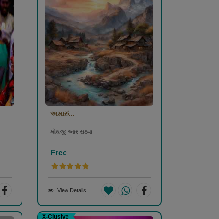
અમારું...
મોઘજી આર રાઠવા
Free
View Details
X-Clusive