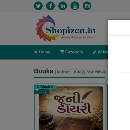
Home
Category
Write
X-C
Books
(Author : મોઘજી આર રાઠવા)
X-Clusive
Poetry
Poetry