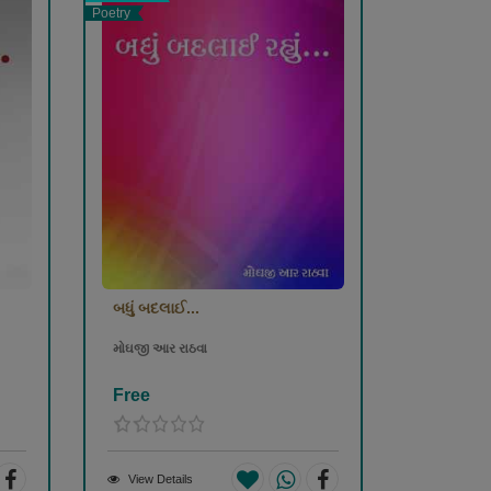
Poetry
બધું બદલાઈ...
મોઘજી આર રાઠવા
Free
View Details