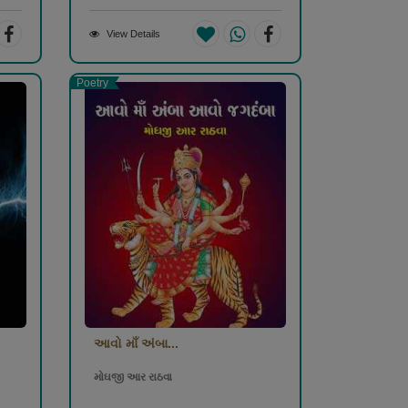
View Details
Poetry
આવો માઁ અંબા...
મોઘજી આર રાઠવા