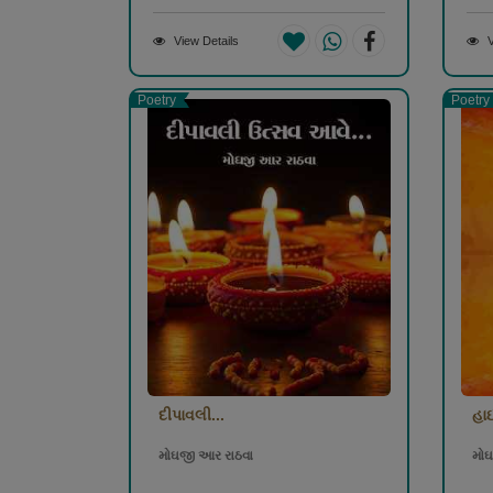
View Details
V
Poetry
Poetry
દીપાવલી...
હા
મોઘજી આર રાઠવા
મોઘ