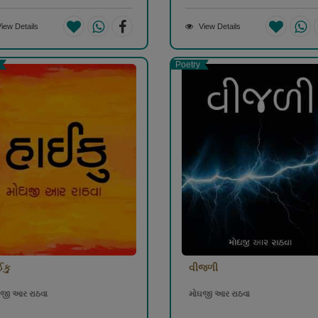
iew Details
View Details
Poetry
ઈકુ
વીજળી
જી આર રાઠવા
મોઘજી આર રાઠવા