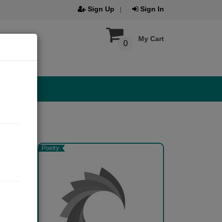
Sign Up
Sign In
My Cart
0
Poetry