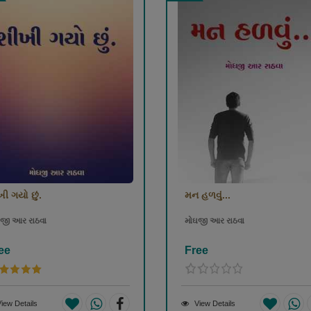
ી ગયો છું.
મન હળવું...
જી આર રાઠવા
મોઘજી આર રાઠવા
ee
Free
iew Details
View Details