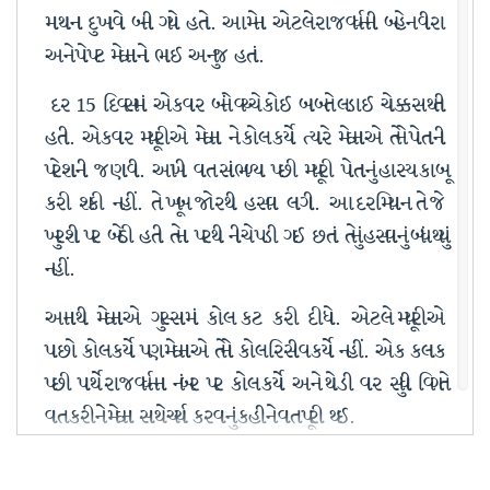
માથાના દુખાવો બની ગયો હતો. આ મેના એટલે રાજવર્ધનની બહેન વીરા
અને પોપટ મેઘનાનો ભાઈ અનુજ હતાં.
દર 15 દિવસમાં એકવાર બંને વચ્ચે કોઈ બાબતે લડાઈ ચોક્કસ થતી
હતી. એકવાર મયૂરીએ મેઘના ને કોલ કર્યો ત્યારે મેઘનાએ તેને પોતાની
પરેશાની જણાવી. આખી વાત સાંભળ્યા પછી મયૂરી પોતાનું હાસ્ય કાબૂ
કરી શકી નહીં. તે ખૂબ જોરથી હસવા લાગી. આ દરમિયાન તે જે
ખુરશી પર બેઠી હતી તેના પરથી નીચે પડી ગઈ છતાં તેનું હસવાનું બંધ થયું
નહીં.
આનાથી મેઘનાએ ગુસ્સામાં કોલ કટ કરી દીધો. એટલે મયૂરીએ
પાછો કોલ કર્યો પણ મેઘનાએ તેનો કોલ રિસીવ કર્યો નહીં. એક કલાક
પછી પાર્થે રાજવર્ધનના નંબર પર કોલ કર્યો અને થોડી વાર સુધી વિગતે
વાત કરીને મેઘના સાથે ચર્ચા કરવાનું કહીને વાત પૂરી થઈ.
********************