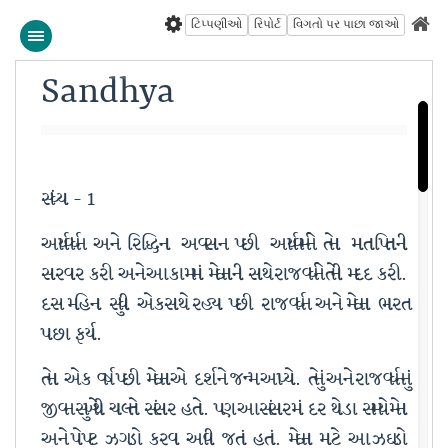
ટિપ્પણીઓ
રિપોર્ટ
વિગતો પર પાછા જાઓ
Sandhya
સંધ્યા - 1
આર્યવર્ધન અને રિદ્ધિના અવસાન પછી આર્યવર્મને તેના માતાપિતાની
સારવાર કરી અને આ કામમાં મેઘનાની સાથે રાજવર્ધને તેની મદદ કરી.
દસ મહિના સુધી એકસાથે રહ્યા પછી રાજવર્ધન અને મેઘના ભારત
પાછા ફર્યા.
તેના એક વર્ષ પછી મેઘનાએ દર્શ ને જન્મ આપ્યો. તેનું અને રાજવર્ધનનું
જીવન સુખેથી ચાલતો સંસાર હતો. પણ આ સંસારમાં દર થોડા સમયે મેના
અને પોપટ ઝગડો કરવા આવી જતાં હતાં. મેઘના માટે આ ઝઘડો