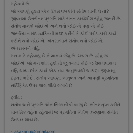
મહેકાવે છે.
જો આપણું હૃદય એક દિવસ ધબકીને સંતોષ માની લે તો?
જીવનમાં ઉત્તરોતર પ્રગતિ માટે સતત કાર્યશીલ રહેવું જરૂરી છે.
સંતોષ માનવો જોઈએ અને થવો જોઈએ પણ એ કોઈ
જરૂરિયાત મંદ વ્યક્તિની મદદ કરીને કે કોઈ પરોપકારી કાર્ય
કરીને થવો જોઈએ. અંતરાત્માને સંતોષ થવો જોઈએ.
અંતરમનને નહિ.
મન માટે કહેવાયું છે કે માકડાં જેવું છે. ચંચળ છે. હોવું જ
જોઈએ. જો મન શાંત હશે તો જીવનમાં કોઈ જ ઉથલપાથલ
નહિ થાય. દરેક કાર્ય એક નવા અનુભવથી આપણાં જીવનનું
દફતર ભરે છે. સંતોષ આપણાં અનુભવ અને આપણી પ્રગતિના
સર્ટિફિકેટ ઉપર લાલ લીટો લગાવે છે.
ટ્વીટ :
સંતોષ અને પ્રગતિ એક સિક્કાની બે બાજુ છે. ભીતર તૃપ્ત કરીને
માનસિક વહેતા રહેવાથી જ પ્રગતિના નિર્મળ ઝરણામા સંગીત
ઉતપન્ન થાય છે.
-
jakakanu@gmail.com