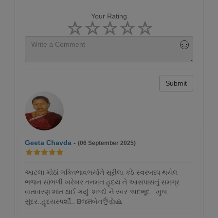
Your Rating
Submit
Geeta Chavda
-
(06 September 2025)
આટલા મીઠાં ભક્તિભાવભર્યાને સૂરીલા કંઠે સ્વરબધ્ધ થયેલ
ભજન સાંભળી ખરેખર તનમન હૃદય ને આસપાસનું સમગ્ર
વાતાવરણ શાંત થઈ ગયું. શબ્દો ને સ્વર અદભૂદ...ખુબ
સુંદર..હૃદયસ્પર્શી.. Bજलબેન👌👍🙏