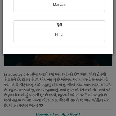
Marathi
हिंदी
Hindi
#quotes : સ્વાર્થમાં ક્યાંયે કશું પણ ક્યાં નડે છે? આમ લોકો હેતથી
કેવા મળે છે. ધ્યાન કેવળ એક બહાનું છે ખરેખર, આંખ બગની મત્સ્યને તો
ઓળખે છે કેફિયતનું કોઈ બહાનું શોધ ના તું, ભીતરે ક્યાં આમ ખાલી ટળવળે
છે. ખૂદની મસ્તીમાં જીવન છે જીવવાનું, ક્યાં ફરક કોઈને કશો કંઈ ક્યાં પડે
છે હાલ દિલનો હું પણાથી દૂર છે જ્યાં, શૂન્યમાં જો ભીતરે દિલ ઝળહળે છે.
જ્યાં સહજ આનંદ પામ્યા એટલું બસ, જિંદગી સાચ્ચે જ એક મહેફિલ મળે
છે. મોહન પરમાર આનંદ
Download our App Now !