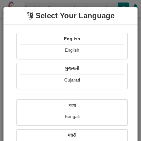
Shopizen
Select Your Language
Quote Details
Home
English
English
ગુજરાતી
Gujarati
বাংলা
Bengali
मराठी