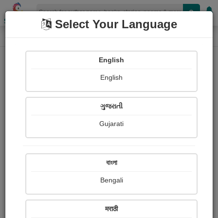
Shopizen
Select Your Language
Quote Details
Home
English
English
ગુજરાતી
Gujarati
বাংলা
Bengali
मराठी