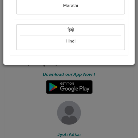
Marathi
हिंदी
Hindi
#quotes : कधी कधी आयुष्यात असे काहि क्षण येतात तेव्हा नक्की काय निर्णय
घ्यायचा हे आपल्याला कळत नाही.. तेव्हा फक्त्त डोळे बंद करून एक दीर्घ श्वास
घ्यायचा,मन शांत करायचे आणि मग विचार करून निर्णय घ्यायचा ...कारण शांत मनाने
घेतलेला निर्णय हा कधीच चुकत नाही.☺️☺️
Download our App Now !
Jyoti Adkar