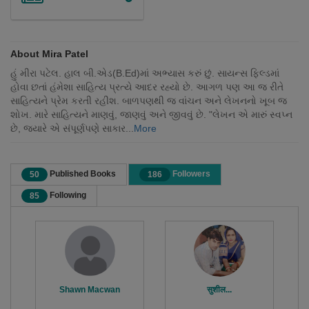
About Mira Patel
હું મીરા પટેલ. હાલ બી.એડ(B.Ed)માં અભ્યાસ કરું છું. સાયન્સ ફિલ્ડમાં
હોવા છતાં હંમેશા સાહિત્ય પ્રત્યે આદર રહ્યો છે. આગળ પણ આ જ રીતે
સાહિત્યને પ્રેમ કરતી રહીશ. બાળપણથી જ વાંચન અને લેખનનો ખૂબ જ
શોખ. મારે સાહિત્યને માણવું, જાણવું અને જીવવું છે. "લેખન એ મારું સ્વપ્ન
છે, જ્યારે એ સંપૂર્ણપણે સાકાર...
More
Published Books
Followers
50
186
Following
85
Shawn Macwan
सुशील...