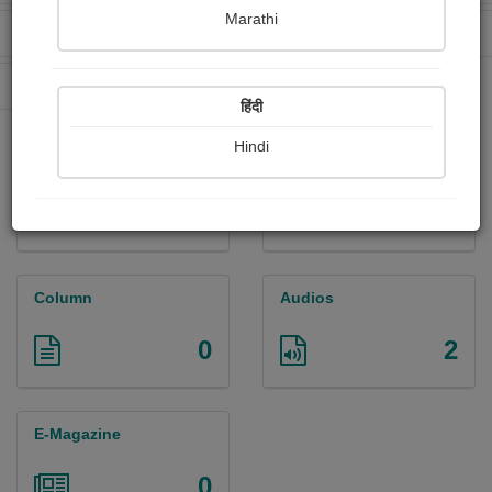
Marathi
Received Ratings
Ebooks Sold
1213
0
Paperback Sold
0
हिंदी
Hindi
Paintings
Photographs
0
8
Column
Audios
0
2
E-Magazine
0