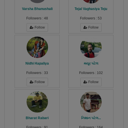
Varsha Bhanushali
Tejal Vaghasiya Teju
Followers :
48
Followers :
53
Follow
Follow
Nidhi Hapaliya
મયૂર પટેલ
Followers :
33
Followers :
102
Follow
Follow
Bharat Rabari
નિશાન પટેલ...
Followers :
91
Followers :
164