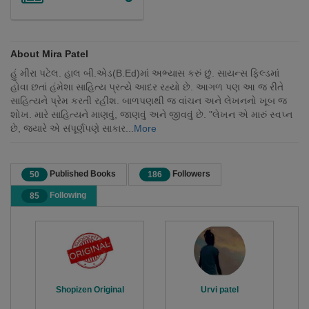
About Mira Patel
હું મીરા પટેલ. હાલ બી.એડ(B.Ed)માં અભ્યાસ કરું છું. સાયન્સ ફિલ્ડમાં
હોવા છતાં હંમેશા સાહિત્ય પ્રત્યે આદર રહ્યો છે. આગળ પણ આ જ રીતે
સાહિત્યને પ્રેમ કરતી રહીશ. બાળપણથી જ વાંચન અને લેખનનો ખૂબ જ
શોખ. મારે સાહિત્યને માણવું, જાણવું અને જીવવું છે. "લેખન એ મારું સ્વપ્ન
છે, જ્યારે એ સંપૂર્ણપણે સાકાર...
More
Published Books
Followers
50
186
Following
85
Shopizen Original
Urvi patel