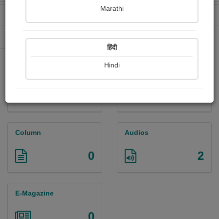
Marathi
Received Ratings
Ebooks Sold
1213
0
Paperback Sold
0
हिंदी
Hindi
Paintings
Photographs
0
8
Column
Audios
0
2
E-Magazine
0