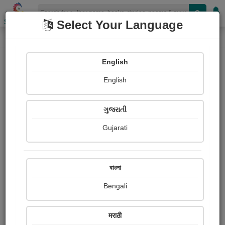
Shopizen
Select Your Language
Paintings
Home
Rameswar Dutta
English
English
ગુજરાતી
Gujarati
Follow
6
Views
Received Responses
Received
310
1
1
বাংলা
Ratings
Bengali
Share with your friends :
मराठी
About Rameswar Dutta