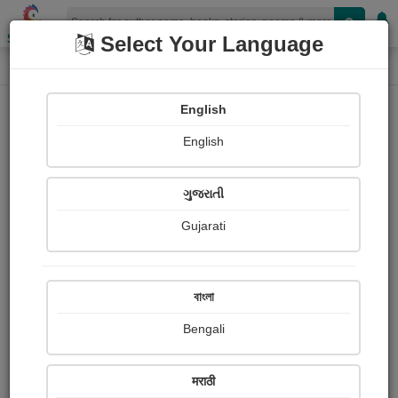
Shopizen
Select Your Language
Photographs
Home
Jyotindra Mehta
English
English
ગુજરાતી
Gujarati
Follow
315
Views
Received Responses
Received
3577
42
59
বাংলা
Ratings
Bengali
Share with your friends :
मराठी
About Jyotindra Mehta