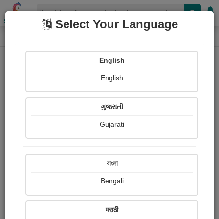
Shopizen
Select Your Language
Photographs
Home
Vandana Solanki
English
English
ગુજરાતી
Gujarati
Follow
4
Views
Received Responses
Received
0
0
0
বাংলা
Ratings
Bengali
Share with your friends :
मराठी
About Vandana Solanki