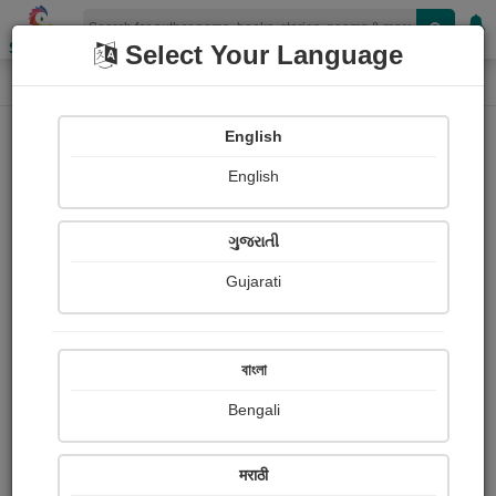
Shopizen
Select Your Language
Photographs
Home
Dhruvi Patel
English
English
ગુજરાતી
Gujarati
Follow
17
Views
Received Responses
Received
0
0
0
বাংলা
Ratings
Bengali
Share with your friends :
मराठी
About Dhruvi Patel