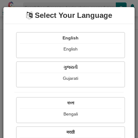
Shopizen
Select Your Language
Photographs
Home
Daya Kantariya
English
English
ગુજરાતી
Gujarati
Follow
15
Views
Received Responses
Received
0
0
0
বাংলা
Ratings
Bengali
Share with your friends :
मराठी
About Daya Kantariya