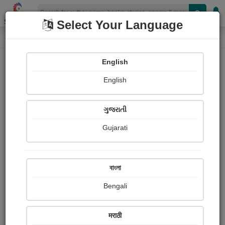
Shopizen
Select Your Language
Audios
Home
Dr Satywan Saurabh
English
English
ગુજરાતી
Gujarati
Follow
1
People Listen
Received Responses
0
0
0
বাংলা
Received Ratings
Bengali
Share with your friends :
मराठी
About Dr satywan Saurabh