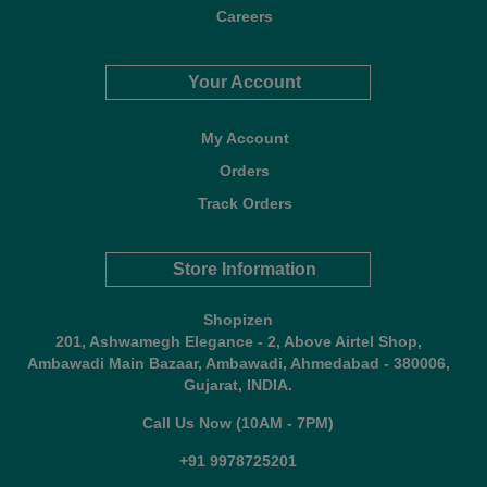
Careers
Your Account
My Account
Orders
Track Orders
Store Information
Shopizen
201, Ashwamegh Elegance - 2, Above Airtel Shop,
Ambawadi Main Bazaar, Ambawadi, Ahmedabad - 380006,
Gujarat, INDIA.
Call Us Now (10AM - 7PM)
+91 9978725201