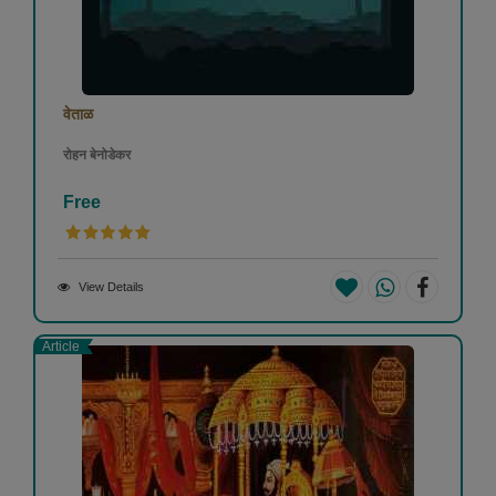
वेताळ
रोहन बेनोडेकर
Free
View Details
Article