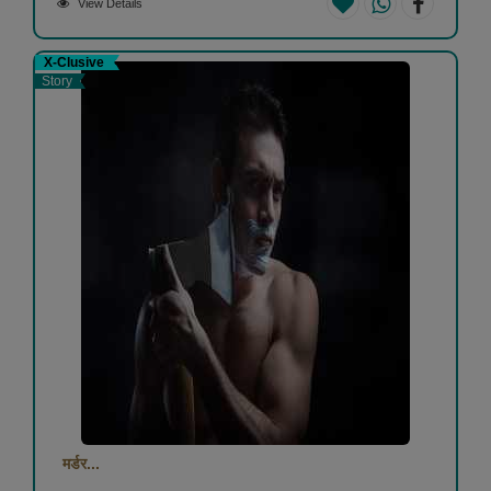
View Details
X-Clusive
Story
मर्डर...