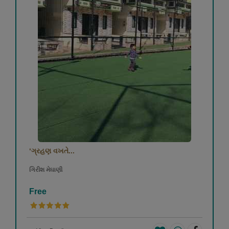
‘ગ્રહણ વખતે...
ગિરીશ મેઘાણી
Free