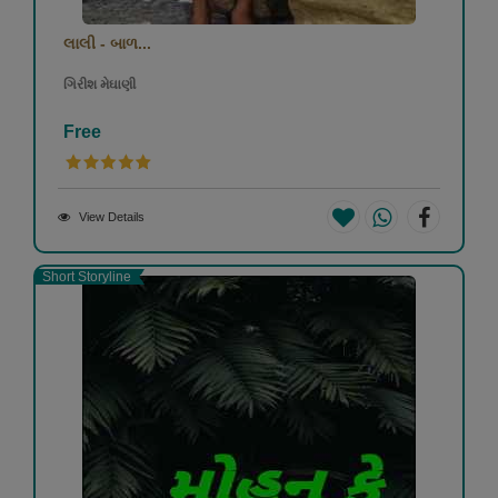
લાલી - બાળ...
ગિરીશ મેઘાણી
Free
View Details
Short Storyline