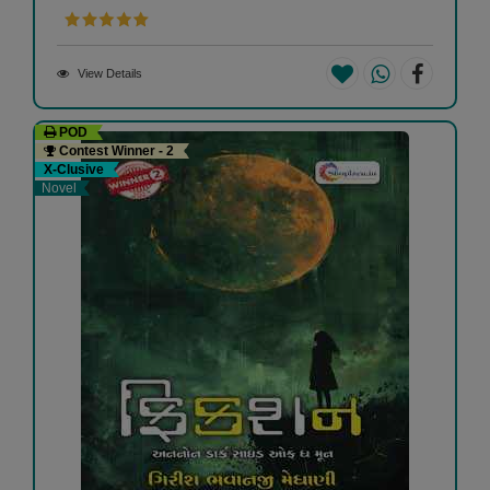
View Details
POD
Contest Winner - 2
X-Clusive
Novel