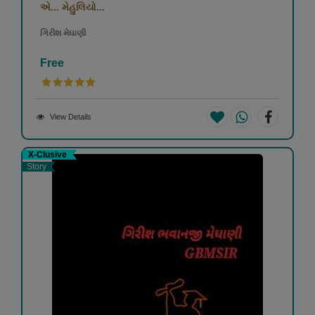
એ... મેહુલિયો...
ગિરીશ મેઘાણી
Free
View Details
X-Clusive
Story