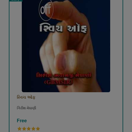
સ્વિચ ઓફ
ગિરીશ મેઘાણી
Free