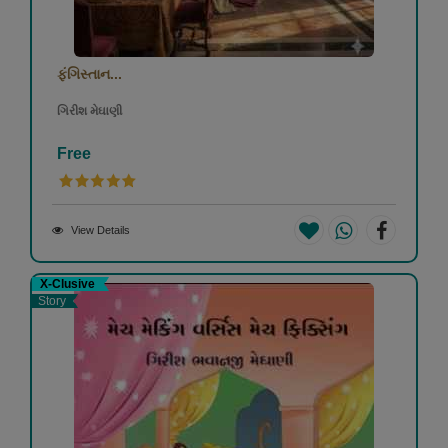
ફંગિસ્તાન...
ગિરીશ મેઘાણી
Free
View Details
X-Clusive
Story