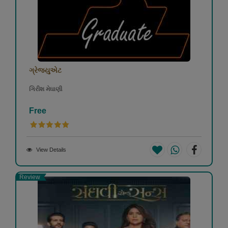
ગ્રેજ્યુએટ
ગિરીશ મેઘાણી
Free
View Details
Review