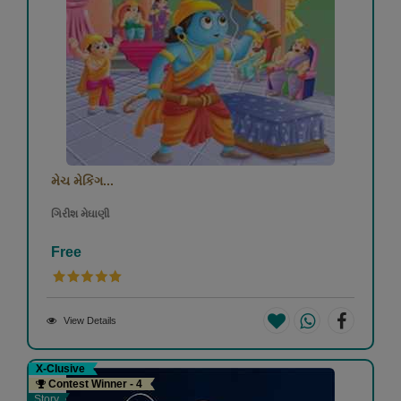
મેચ મેકિંગ...
ગિરીશ મેઘાણી
Free
View Details
X-Clusive
Contest Winner - 4
Story