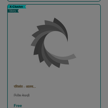
X-Clusive
Story
रविकांत - आलस...
ગિરીશ મેઘાણી
Free