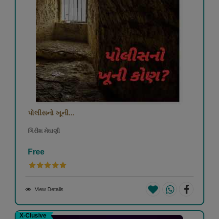
પોલીસનો ખૂની...
ગિરીશ મેઘાણી
Free
View Details
X-Clusive