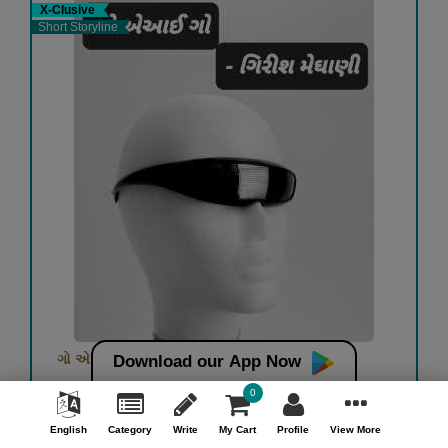
X-Clusive
Short Storyline
ગો એઆઈ ગો
Download our App Now
0
ગિરીશ મેઘાણી
English
Category
Write
My Cart
Profile
View More
Free