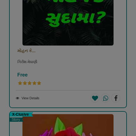
મોહન કે...
ગિરીશ મેઘાણી
Free
View Details
X-Clusive
Story