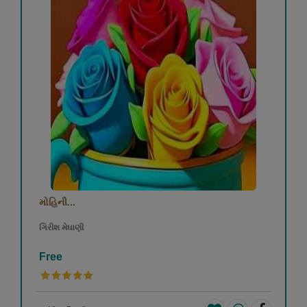
મોહિની...
ગિરીશ મેઘાણી
Free