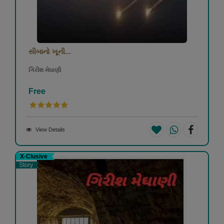
સીબાનો‌ ખૂની...
ગિરીશ મેઘાણી
Free
View Details
X-Clusive
Story