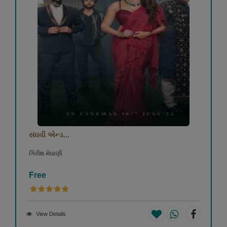
સંઘવી એન્ડ...
ગિરીશ મેઘાણી
Free
View Details