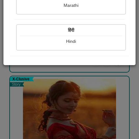
Marathi
સાવ એમ ના હોય!
ગિરીશ મેઘાણી
हिंदी
Free
Hindi
View Details
X-Clusive
Story