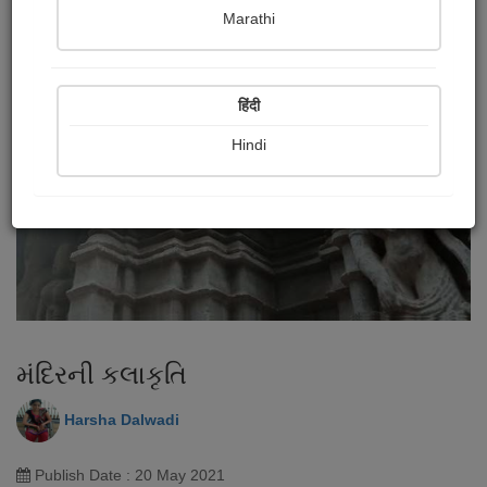
Marathi
हिंदी
Hindi
મંદિરની કલાકૃતિ
Harsha Dalwadi
Publish Date : 20 May 2021