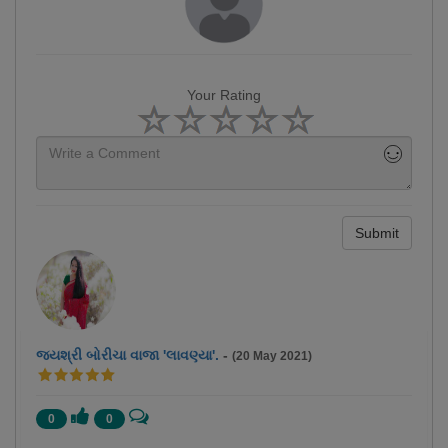
Your Rating
Submit
જયશ્રી બોરીચા વાજા 'લાવણ્યા'.
-
(20 May 2021)
0
0