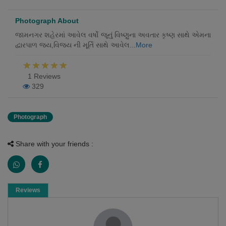
Photograph About
જામનગર શહેરમાં આવેલ વર્ષો જૂનું વિષ્ણુના અવતાર કૃષ્ણ સાથે એમના
દ્વારપાળ જય,વિજય ની મૂર્તિ સાથે આવેલ...
More
1 Reviews
329
Photograph
Share with your friends :
Reviews