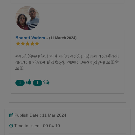
Bharati Vadera
-
(11 March 2024)
નમસ્તે બિજલબેન ! આપે ગાયેલ નરસિંહ મહેતાના વસંતગીતથી
વાતાવરણ એકદમ ફોરી ઉઠ્યું. આભાર...જય શ્રીકૃષ્ણ 🙏🏻🌹
🙏🏻
1
1
Publish Date : 11 Mar 2024
Time to listen : 00:04:10