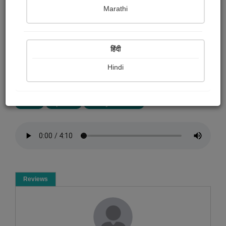
Bijal Butala
Marathi
Summary
हिंदी
નરસિંહ મહેતા રચિત ઘણા પ્રભાતિયાઓથી આપણે સહુ પરિચિત
છીએ. અહી એમનું જ રચેલ વસંતગીત ગાવાનો પ્રયત્ન
Hindi
કર્યો...
More
Poem
Spiritual
Poetry collection
Reviews