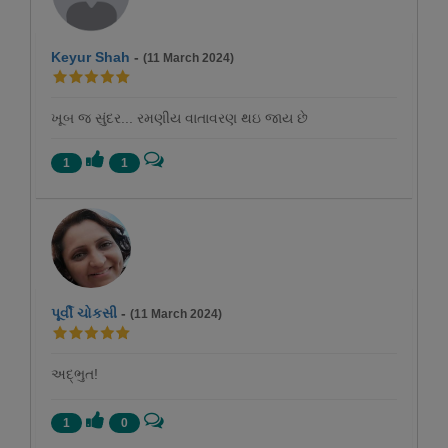
Keyur Shah
-
(11 March 2024)
ખૂબ જ સુંદર... રમણીય વાતાવરણ થઇ જાય છે
1
1
પૂર્વી ચોકસી
-
(11 March 2024)
અદ્ભુત!
1
0