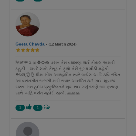
Geeta Chavda
-
(12 March 2024)
🌺🌸🌹🌷🌼🪻🌻🪷 વસંત કેરા વધામણાં લઈ કોયલ અમારી
ટહુકી... શબ્દે શબ્દે કેસૂડાને ફુલો કેરી સુગંધ મીઠી મહેંકી..
Bજल,👌👌 ધીમા મીઠા આલ્હાદિક સ્વરે ગાયેલ આદિ કવિ રચિત
આ વસંતગીત સાંભળી મારી સવાર આનંદિત થઈ ગઈ. ખુબજ
સરસ..મન હૃદય પ્રફુલ્લિતને ખુશ થઈ ગયું.જાણે રાધા ક્રષણ
સાથે અહિં વસંત મહોરી રહ્યો. 🙏🙏🙏
1
1