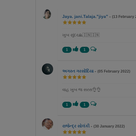
Jaya. jani.Talaja."jiya"
-
(13 February 
ખુબ સુંદર🙏🇮🇳🇮🇳
1
1
અગસ્ત ગરસોંદિયા
-
(05 February 2022)
વાહ ખુબ જ સરસ👌👌
1
1
રાજેન્દ્ર સોલંકી
-
(30 January 2022)