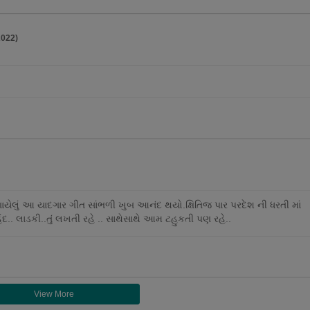
2022)
ં ગાયેલું આ યાદગાર ગીત સાંભળી ખુબ આનંદ થયો.ક્ષિતિજ પાર પરદેશ ની ધરતી માં
િંદ.. લાડકી..તું લખતી રહે .. સાથેસાથે આમ ટહુકતી પણ રહે..
View More