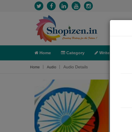
Home
Category
Write
X-C
Audio Details
Home
Audio
એ મેર
Film 