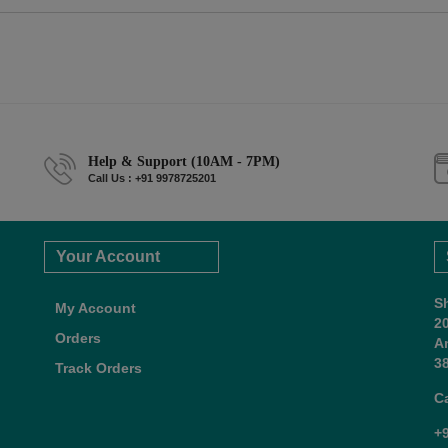
Help & Support (10AM - 7PM)
Call Us : +91 9978725201
Your Account
S
My Account
2
Orders
A
38
Track Orders
C
+