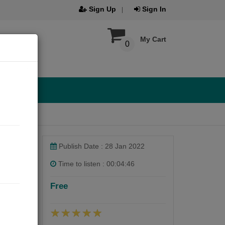
Sign Up
Sign In
My Cart
0
Publish Date : 28 Jan 2022
Time to listen : 00:04:46
Free