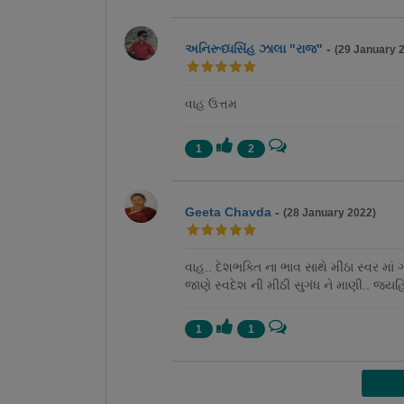
અનિરૂધ્ધસિંહ ઝાલા "રાજ"
-
(29 January 
વાહ ઉત્તમ
1
2
Geeta Chavda
-
(28 January 2022)
વાહ.. દેશભક્તિ ના ભાવ સાથે મીંઠા સ્વર મા
જાણે સ્વદેશ ની મીઠી સુગંધ ને માણી.. જયહ
1
1