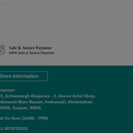
Safe & Secure Payment
100% Safe & Secure Payment
Store Information
hopizen
01, Ashwamegh Elegance - 2, Above Airtel Shop,
mbawadi Main Bazaar, Ambawadi, Ahmedabad -
0006, Gujarat, INDIA.
all Us Now (10AM - 7PM)
91 9978725201