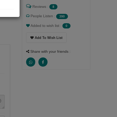
Reviews :
8
People Listen :
390
Added to wish list :
0
Add To Wish List
Share with your friends :