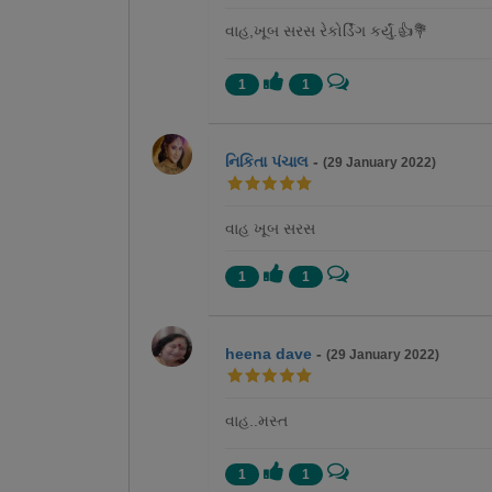
વાહ,ખૂબ સરસ રેકોર્ડિંગ કર્યું.👍💐
1
1
નિકિતા પંચાલ
-
(29 January 2022)
વાહ ખૂબ સરસ
1
1
heena dave
-
(29 January 2022)
વાહ..મસ્ત
1
1