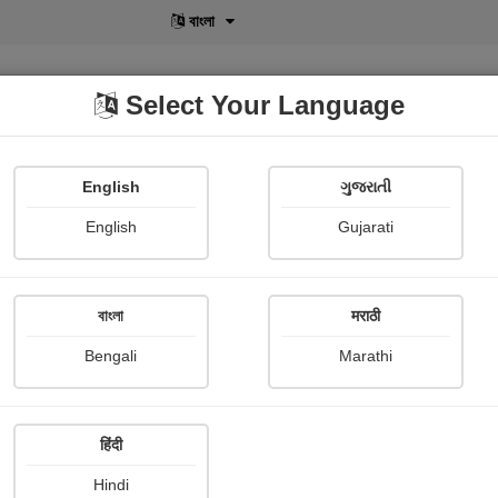
বাংলা
Select Your Language
English
ગુજરાતી
lusive
POD
View More
Shopi Gallery
English
Gujarati
বাংলা
मराठी
ે પ્યારે વતન..
Bengali
Marathi
Jagruti Zankhna meera
हिंदी
and music
Hindi