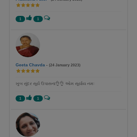
1
1
Geeta Chavda
-
(24 January 2023)
ખુબ સુંદર સૂર્ય ઉપાસના👌👌 ઓમ સૂર્યાય નમઃ
1
1