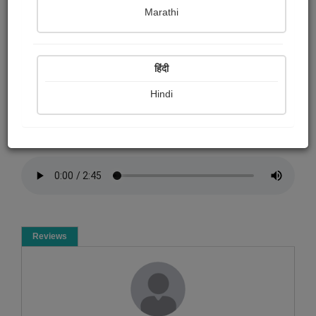
Bijal Butala
Marathi
Summary
हिंदी
સૂર્ય ઉપાસના, પ્રાતઃ સ્મરણ મંત્ર (ઉચ્ચાર ક્ષતિ લાગે તો ક્ષમા
કરશો)
Hindi
Spiritual
Reviews