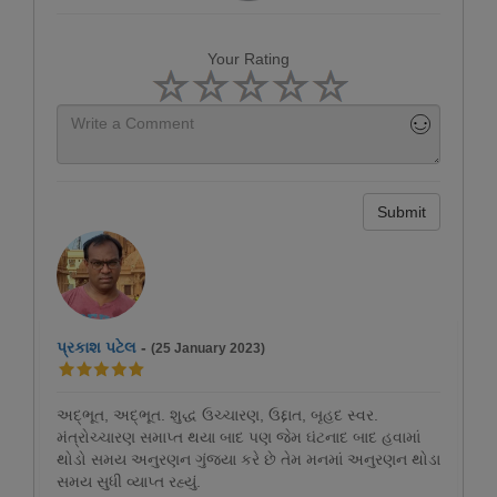
Your Rating
Submit
પ્રકાશ પટેલ
-
(25 January 2023)
અદ્ભૂત, અદ્ભૂત. શુદ્ધ ઉચ્ચારણ, ઉદ્દાત, બૃહદ સ્વર.
મંત્રોચ્ચારણ સમાપ્ત થયા બાદ પણ જેમ ઘંટનાદ બાદ હવામાં
થોડો સમય અનુરણન ગુંજ્યા કરે છે તેમ મનમાં અનુરણન થોડા
સમય સુધી વ્યાપ્ત રહ્યું.