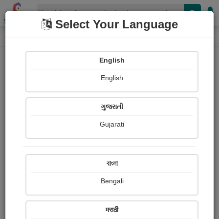
Shopizen
Select Your Language
Audio Details
Home
Audio
English
English
ગુજરાતી
Gujarati
বাংলা
Bengali
સૂર્ય ઉપાસના, પ્રાતઃ સ્મરણ મંત્ર
मराठी