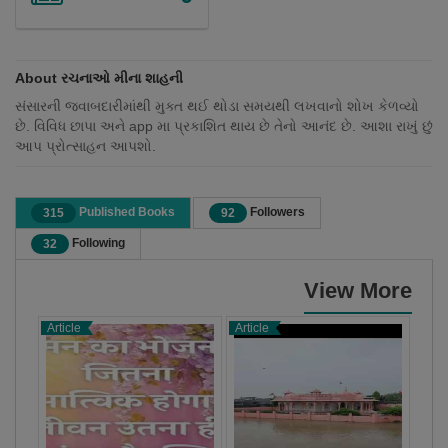
About રચનાઓ મીના શાહની
સંસારની જવાબદારીમાંથી મુક્ત થઈ થોડા સમયથી લખવાનો શોખ કેળવ્યો
છે. વિવિધ છાપા અને app મા પ્રકાશિત થાય છે તેનો આનંદ છે. આશા રાખું છું
આપ પ્રોત્સાહન આપશો.
Published Books
Followers
315
92
Following
32
View More
Article
Article
Shor