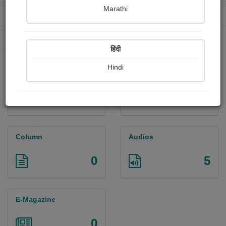
Marathi
Received Ratings
Ebooks Sold
898
4
Paperback Sold
359
हिंदी
Hindi
Paintings
Photographs
0
0
Column
Audios
0
5
E-Magazine
0