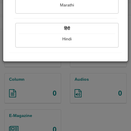
Marathi
Received Ratings
Ebooks Sold
68
5
Paperback Sold
17
हिंदी
Hindi
Paintings
Photographs
0
0
Column
Audios
0
0
E-Magazine
0