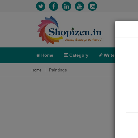
Home
Category
Write
X-C
Paintings
Home