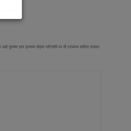
 आहे.तुमच्या हाय इतक्या मोठ्या प्लॅटफॉर्म वर मी प्रथमच कविता पाठवत