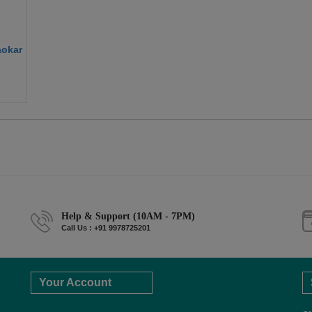
aokar
Help & Support (10AM - 7PM)
Call Us : +91 9978725201
Your Account