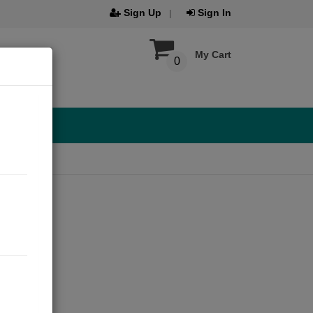
Sign Up
Sign In
My Cart
0