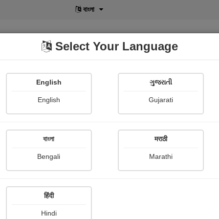
বাংলা
Select Your Language
English
ગુજરાતી
lusive
POD
View More
Shopi Gallery
English
Gujarati
Shraddha Kandalgaokar
বাংলা
मराठी
Bengali
Marathi
हिंदी
Follow
0
Hindi