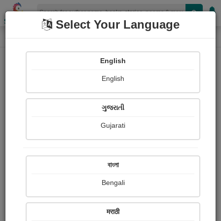
Shopizen
Select Your Language
Paintings
Home
Arbaaz Mogal
English
English
ગુજરાતી
Gujarati
Follow
6
Views
Received Responses
Received
0
0
0
বাংলা
Ratings
Bengali
Share with your friends :
मराठी
About Arbaaz Mogal