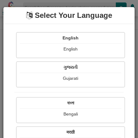
Shopizen
Select Your Language
Paintings
Home
Sangita Dattani
English
English
ગુજરાતી
Gujarati
Follow
27
Views
Received Responses
Received
0
0
0
বাংলা
Ratings
Bengali
Share with your friends :
मराठी
About Sangita Dattani