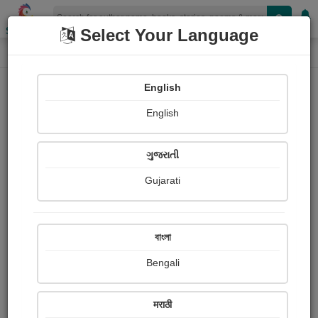
Shopizen
Select Your Language
Paintings
Home
Brijesh Raychanda
English
English
ગુજરાતી
Gujarati
Follow
135
Views
Received Responses
Received
0
0
0
বাংলা
Ratings
Bengali
Share with your friends :
मराठी
About Brijesh Raychanda