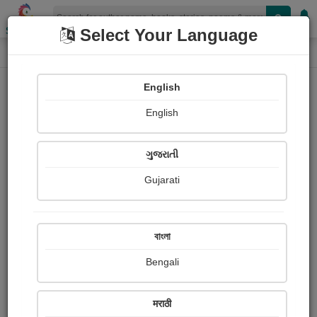
Shopizen
Select Your Language
Paintings
Home
Girish Meghani
English
English
ગુજરાતી
Gujarati
Follow
167
Views
Received Responses
Received
0
0
0
বাংলা
Ratings
Bengali
Share with your friends :
मराठी
About Girish Meghani