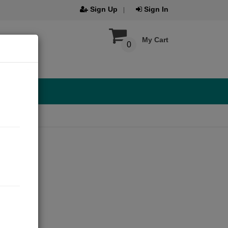
Sign Up
Sign In
My Cart
0