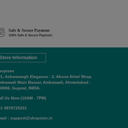
Safe & Secure Payment
100% Safe & Secure Payment
Store Information
hopizen
01, Ashwamegh Elegance - 2, Above Airtel Shop,
mbawadi Main Bazaar, Ambawadi, Ahmedabad -
0006, Gujarat, INDIA.
all Us Now (10AM - 7PM)
91 9978725201
mail : support@shopizen.in