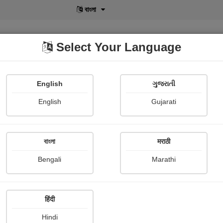
বাংলা
Select Your Language
English
ગુજરાતી
lusive
POD
View More
Shopi Gallery
English
Gujarati
Jagdish Jepu " જીવન"
বাংলা
मराठी
Bengali
Marathi
हिंदी
Follow
32
Hindi