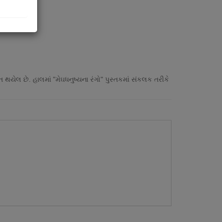
ત થયેલ છે. હાલમાં "મેઘધનુષ્યના રંગો" પુસ્તકમાં સંકલક તરીકે