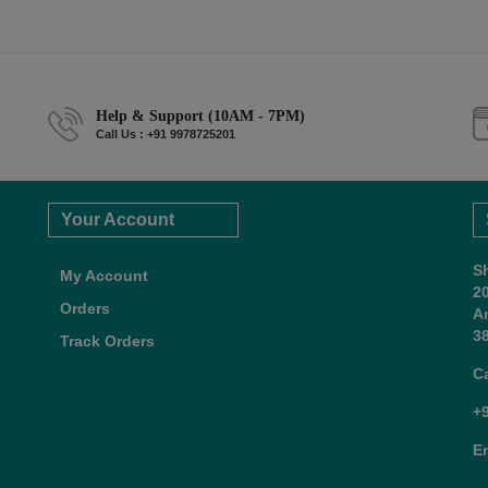
Help & Support (10AM - 7PM)
Call Us : +91 9978725201
Your Account
S
My Account
2
Orders
A
38
Track Orders
C
+
E