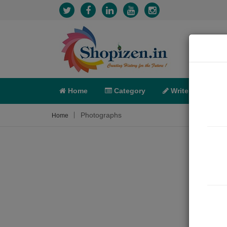
Home
Category
Write
X-C
Photographs
Home