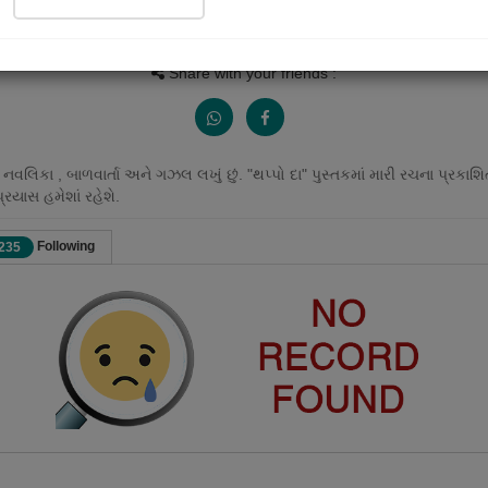
Views
Received Responses
Received Ratings
0
0
0
Share with your friends :
નવલિકા , બાળવાર્તા અને ગઝલ લખું છું. "થપ્પો દા" પુસ્તકમાં મારી રચના પ્રકાશિ
પ્રયાસ હમેશાં રહેશે.
Following
235