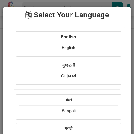
Shopizen
Select Your Language
Photographs
Home
Sanjay Chaudhari
English
English
ગુજરાતી
Gujarati
Follow
3
Views
Received Responses
Received
0
0
0
বাংলা
Ratings
Bengali
Share with your friends :
मराठी
About Sanjay Chaudhari