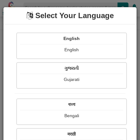
Shopizen
Select Your Language
Audios
Home
જયશ્રી બોરીચા વાજા 'લાવણ્યા'.
English
English
ગુજરાતી
Gujarati
Follow
265
People Listen
Received Responses
5264
61
70
বাংলা
Received Ratings
Bengali
Share with your friends :
मराठी
About Jayshree Boricha vaja