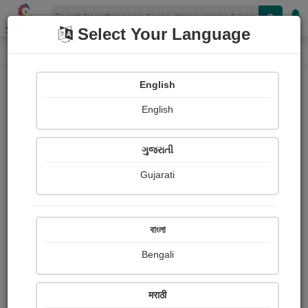
Shopizen
Select Your Language
Audios
Home
Sangita Dattani
English
English
ગુજરાતી
Gujarati
Follow
27
People Listen
Received Responses
0
0
0
বাংলা
Received Ratings
Bengali
Share with your friends :
मराठी
About Sangita Dattani